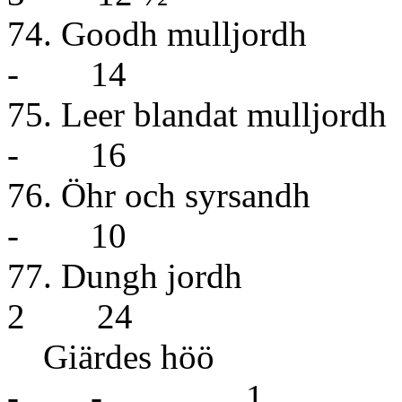
74. Goodh
- 14
75. Leer bla
- 16
76. Öhr o
- 10
77. Dun
2 24
Giärdes h
- - 1