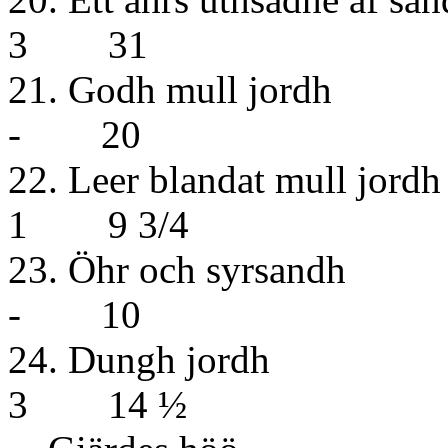
3 31
21. Godh 
- 20
22. Leer bla
1 9 3/4
23. Öhr o
- 10
24. Dun
3 14 ½