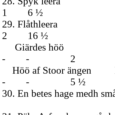
28. Sp
1 6 ½
29. Fl
2 16 ½
Giärdes höö 
- - 2
Höö af Stoor ängen
- - 5 ½
30. En betes hage medh sm