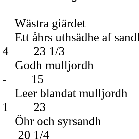
Wästra giärdet
Ett åhrs uthsädhe af san
4 23 1/3
Godh mul
- 15
Leer blandat
1 23
Öhr och s
20 1/4