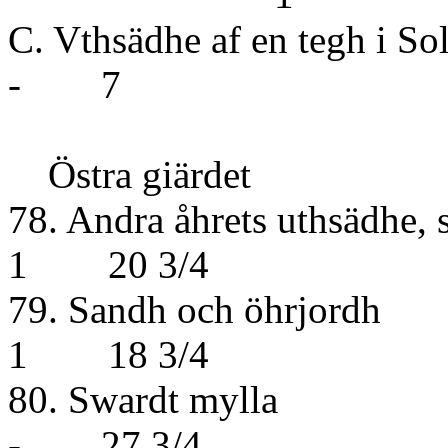
C. Vthsädhe af en 
- 7
Östra giärdet
78. Andra åhrets u
1 20 3/4
79. Sandh 
1 18 3/4
80. Swa
- 27 3/4