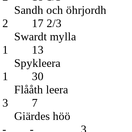
Sandh och
2 17 2/3
Swardt 
1 13
Spykl
1 30
Flååth
3 7
Giärde
- - 3