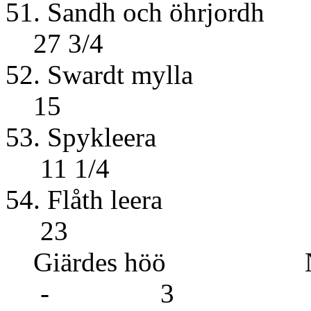
51. Sandh 
27 3/4
52. Swar
15
53. Sp
11 1/4
54. Flå
23
Giärdes höö 
- 3