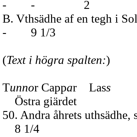
- - 2
B. Vthsädhe af en tegh
- 9 1/3
(
Text i högra spalten:
)
T
unno
r Capp
a
r Las
s
Östra giärdet
50. Andra åhrets 
8 1/4