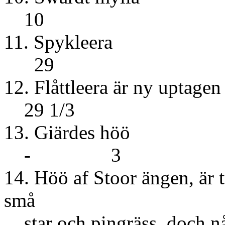
10
11. Spy
29
12. Flåttleera är
29 1/3
13. Giär
- 3
14. Höö af Stoor ängen, är
små
star och pingräss, doc