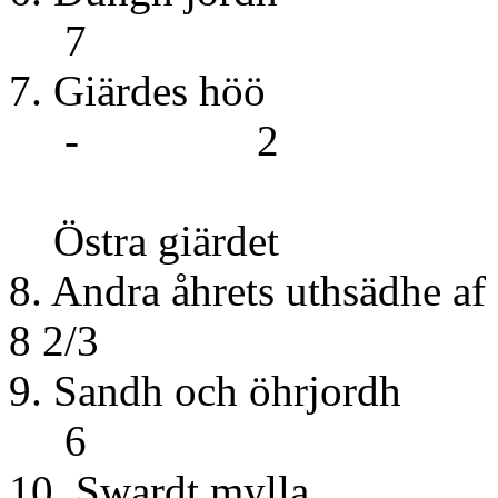
7
7. Giär
- 2
Östra giärdet
8. Andra åhrets uthsä
8 2/3
9. Sandh o
6
10. Swar