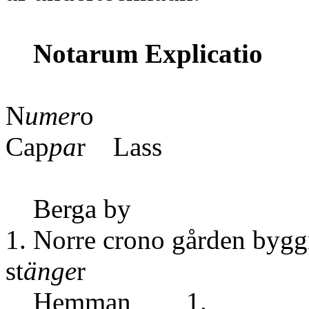
Notarum Explicatio
N
umer
o
Cap
pa
r Lass
Berga by
1. Norre crono gården bygg
st
änge
r
Hemman 1.