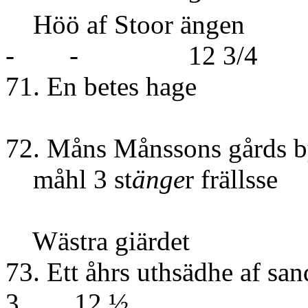
Höö af St
- - 12 3/4
71. En betes hage
72. Måns Månssons gårds b
måhl 3 st
änge
r frällsse
Wästra giärdet
73. Ett åhrs uthsädh
3 12 ½