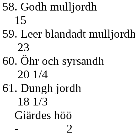
58. Godh 
15
59. Leer blan
23
60. Öhr oc
20 1/4
61. Dun
18 1/3
Giärdes hö
- 2