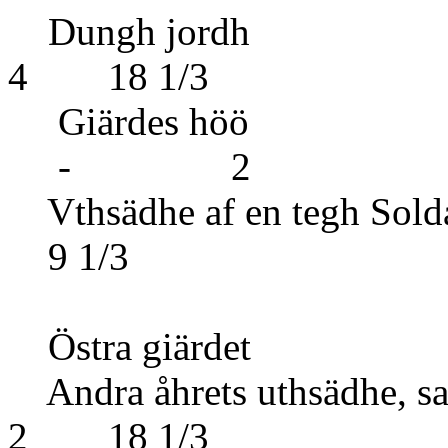
Dungh 
4 18 1/3
Giärde
- 2
Vthsädhe af en tegh Sol
9 1/3
Östra giärdet
Andra åhrets uthsädhe, 
2 18 1/3