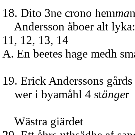
18. Dito 3ne crono hem
ma
n
Andersson åboer alt lyka
11, 12, 13, 14
A. En beetes hage medh små
19. Erick Anderssons gårds
wer i byamåhl 4 st
änge
r
Wästra giärdet
20. Ett åhrs uthsädh