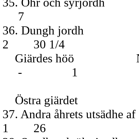
35. Öhr oc
7
36. Dun
2 30 1/4
Giärdes höö 
- 1
Östra giärdet
37. Andra åhrets utsäd
1 26