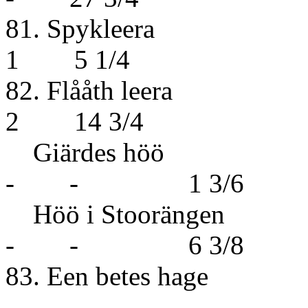
81. Sp
1 5 1/4
82. Flå
2 14 3/4
Giärdes h
- - 1 3/6
Höö i Stoorän
- - 6 3/8
83. Een 