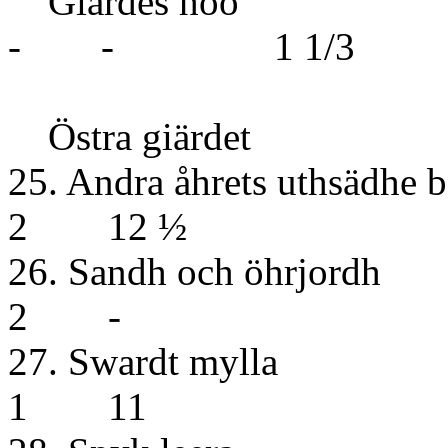
Giärdes höö 
- - 1 1/3
Östra giärdet
25. Andra åhrets uthsädhe 
2 12 ½
26. Sandh 
2 -
27. Swa
1 11