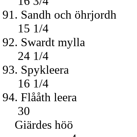
16 3/4
91. Sandh o
15 1/4
92. Swar
24 1/4
93. Sp
16 1/4
94. Flåå
30
Giärdes h