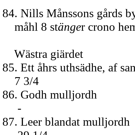
84. Nills Månssons gårds b
måhl 8 st
änge
r crono h
Wästra giärdet
85. Ett åhrs uthsädhe
7 3/4
86. Godh 
-
87. Leer blan