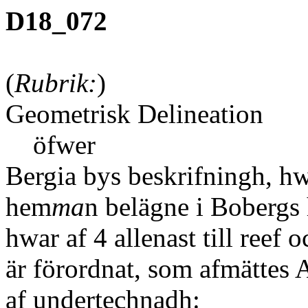
D18_072
(
Rubrik:
)
Geometrisk Delineation
öfwer
Bergia bys beskrifningh, hw
hem
ma
n belägne i Bobergs
hwar af 4 allenast till reef 
är förordnat, som afmättes
af undertechnadh: