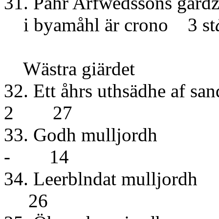
31. Pähr Arfwedssons gård
i byamåhl är crono 3 st
Wästra giärdet
32. Ett åhrs uthsädh
2 27
33. Godh
- 14
34. Leerbln
26