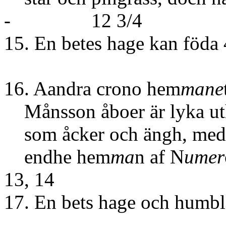
- 12 3/4
15. En betes hage kan föda 
16. Aandra crono hem
mane
Månsson åboer är lyka ut
som åcker och ängh, medh
endhe hem
ma
n af N
umer
13, 14
17. En bets hage och humble