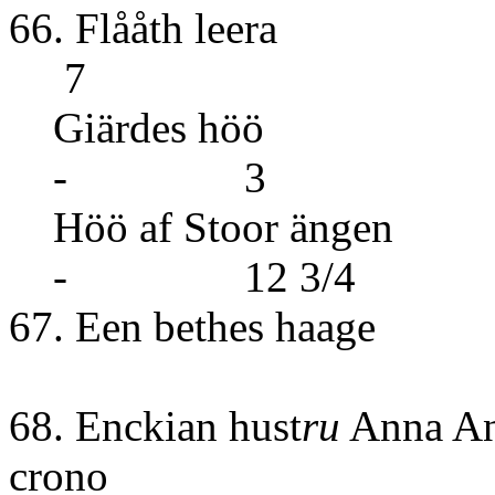
66. Flåå
7
Giärdes h
- 3
Höö af Stoor än
- 12 3/4
67. Een bethes haage
68. Enckian hust
ru
Anna An
crono