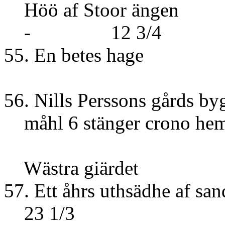
Höö af Sto
- 12 3/4
55. En betes hage
56. Nills Perssons gårds by
måhl 6 stänger crono h
Wästra giärdet
57. Ett åhrs uthsädhe
23 1/3