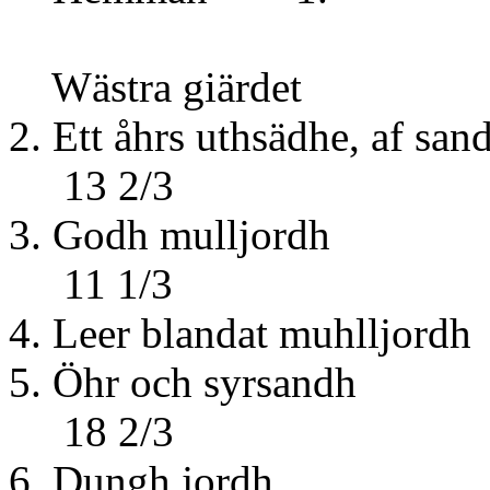
Wästra giärdet
2. Ett åhrs uthsädhe,
13 2/3
3. Godh 
11 1/3
4. Leer bland
5. Öhr oc
18 2/3
6. Dung