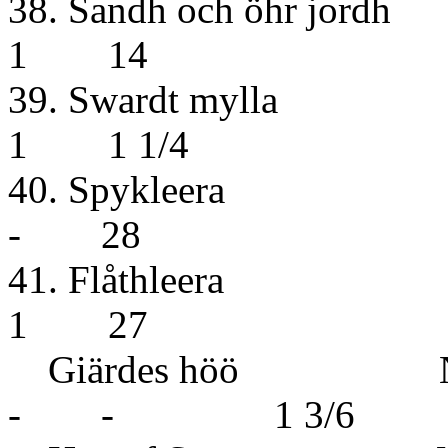
38. Sandh 
1 14
39. Swa
1 1 1/4
40. Sp
- 28
41. Fl
1 27
Giärdes höö 
- - 1 3/6