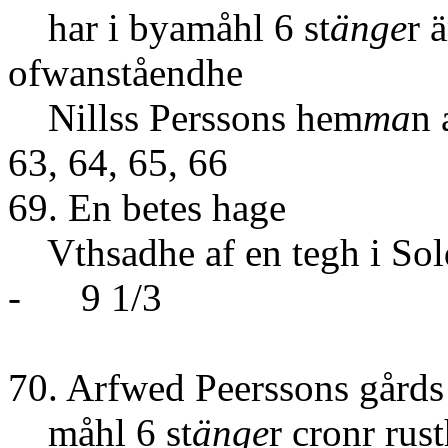
har i byamåhl 6 st
änge
r 
ofwanståendhe
Nillss Perssons hem
ma
n 
63, 64, 65, 66
69. En betes hage
Vthsadhe af en tegh i Sold
- 9 1/3
70. Arfwed Peerssons gårds
måhl 6 st
änge
r cronr ru