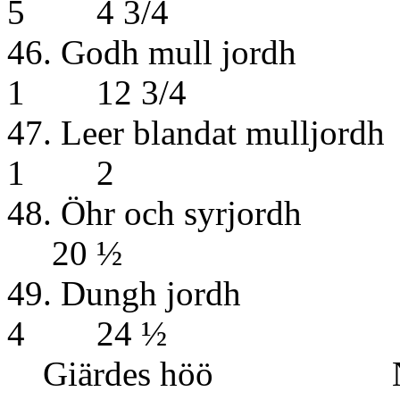
5 4 3/4
46. Godh 
1 12 3/4
47. Leer bla
1 2
48. Öhr oc
20 ½
49. Dun
4 24 ½
Giärdes höö 