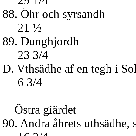
29 1/4
88. Öhr oc
21 ½
89. Dun
23 3/4
D. Vthsädhe af en t
6 3/4
Östra giärdet
90. Andra åhrets u