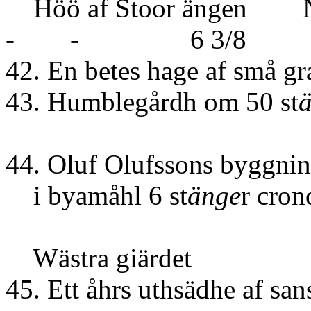
Höö af Stoor ängen 
- - 6 3/8
42. En betes hage af små g
43. Humblegårdh om 50 st
44. Oluf Olufssons byggnin
i byamåhl 6 st
änge
r cro
Wästra giärdet
45. Ett åhrs uthsädh