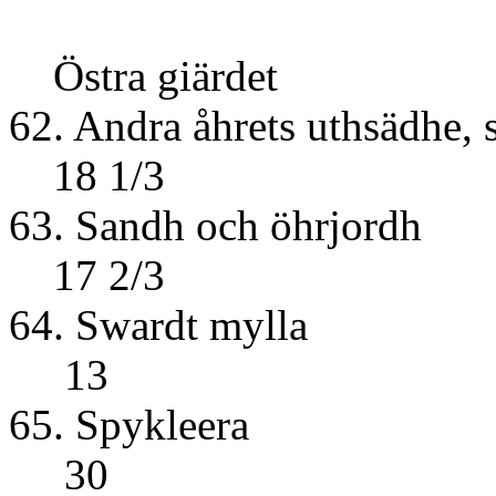
Östra giärdet
62. Andra åhrets u
18 1/3
63. Sandh o
17 2/3
64. Swar
13
65. Sp
30