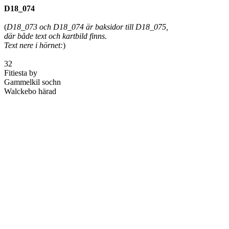
D18_074
(
D18_073 och D18_074 är baksidor till D18_075,
där både text och kartbild finns.
Text nere i hörnet:
)
32
Fitiesta by
Gammelkil sochn
Walckebo härad