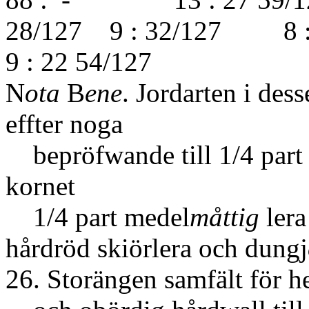
28/127 9 : 32/127 8 :
9 : 22 54/127
N
ota
B
ene
. Jordarten i des
effter noga
bepröfwande till 1/4 part 
kornet
1/4 part medel
måttig
lera
hårdröd skiörlera och dungj
26. Storängen samfält för he