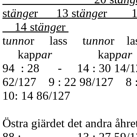
st
änge
r 13 st
änge
r 12
14 st
änge
r
t
unno
r lass t
unno
r la
kap
par
kap
par
94 : 28 - 14 : 30 14/1
62/127 9 : 22 98/127 8 
10: 14 86/127
Östra giärdet det andra åhre
88 : - 13 : 27 59/12