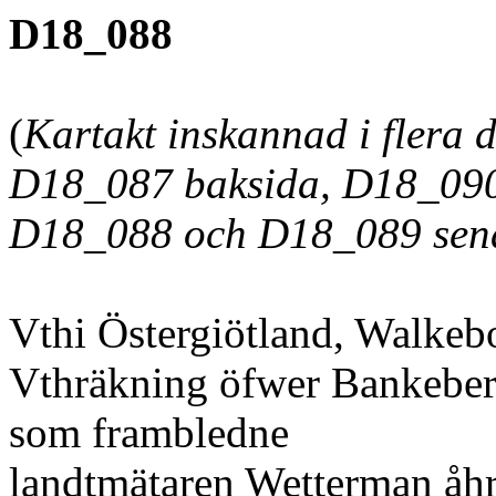
D18_088
(
Kartakt inskannad i flera d
D18_087 baksida, D18_090
D18_088 och D18_089 senar
Vthi Östergiötland, Walkeb
Vthräkning öfwer Bankeberg
som frambledne
landtmätaren Wetterman åhr