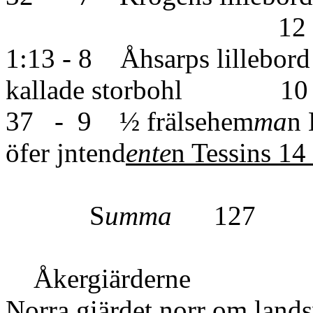
12
1:13 - 8 Åhsarps lillebord
kallade storbohl 10
37 - 9 ½ frälsehem
ma
n 
öfer jntend
ente
n Tessins 1
S
umma
127
Åkergiärderne
Norra giärdet norr om lan