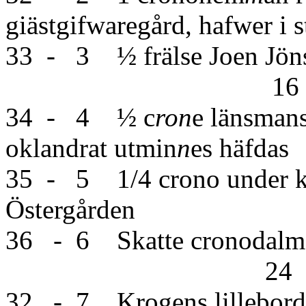
giästgifwaregård, hafwer i
33 - 3 ½ fräl
16
34 - 4 ½ c
ron
e länsmans
oklandrat utmin
n
es häfd
35 - 5 1/4 crono under k
Östergårde
36 - 6 Skatte cronodalmar
24
32 - 7 Krog