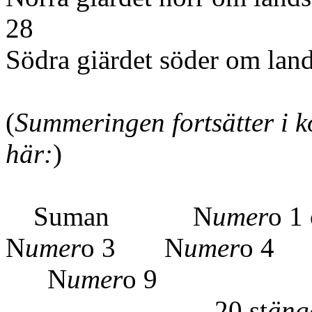
28
Södra giärdet söde
(
Summeringen fortsätter i k
här:
)
Suman N
umer
o 1
N
umer
o 3 N
umer
o 4
N
umer
o 9
20 st
äng