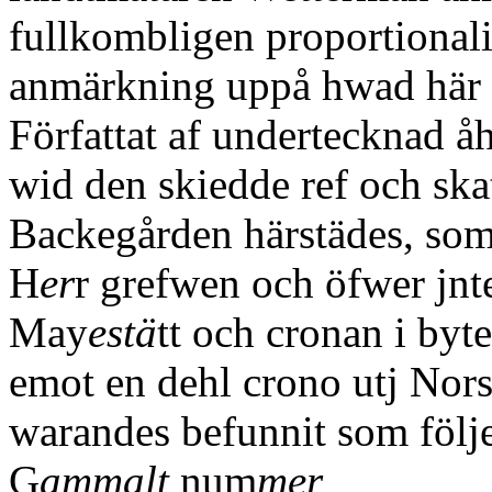
fullkombligen proportionali
anmärkning uppå hwad här w
Författat af undertecknad å
wid den skiedde ref och ska
Backegården härstädes, so
H
er
r grefwen och öfwer jnt
May
estä
tt och cronan i byt
emot en dehl crono utj Nors
warandes befunnit som följ
G
ammalt
num
mer