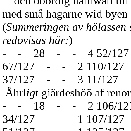
och obördig hårdwall till
med små hagarne wid byen
(
Summeringen av hölassen s
redovisas här:
)
- - 28 - - 4 52/12
67/127 - - 2 110/12
37/127 - - 3 11/127
Åhrl
ig
t giärdeshöö af reno
- - 18 - - 2 106/12
34/127 - - 1 107/12