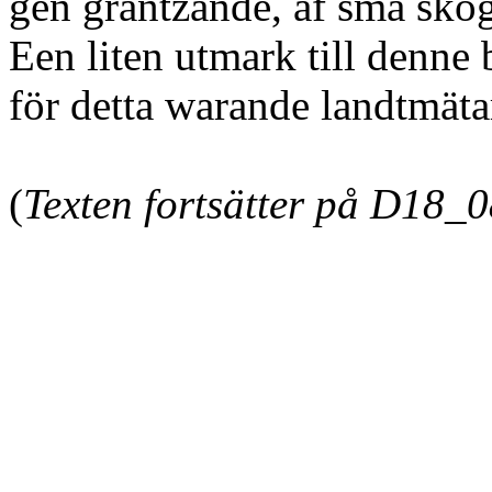
gen gräntzande, af små skog
Een liten utmark till denne 
för detta warande landtmät
Elje
(
Texten fortsätter på D18_