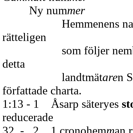
Ny num
mer
Hemmenens natur prop
rätteligen
som följer nemb
detta
landtmät
are
n 
författade charta.
1:13 - 1 Åsarp säteryes
st
reducerade 10
32 - 2 1 cronohem
m
an 