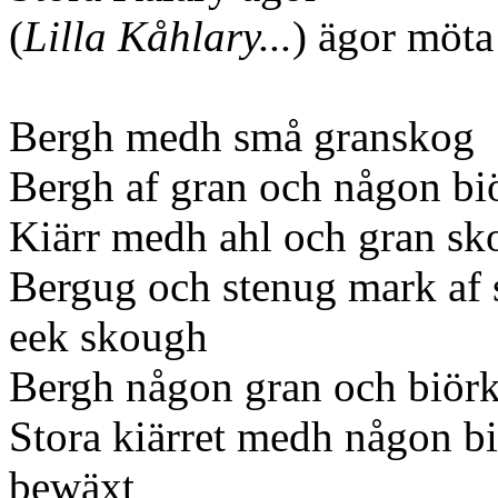
(
Lilla Kåhlary...
) ägor möta
Bergh medh små granskog
Bergh af gran och någon b
Kiärr medh ahl och gran s
Bergug och stenug mark af 
eek skough
Bergh någon gran och biör
Stora kiärret medh någon b
bewäxt