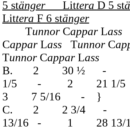
5 st
ä
nger
Lit
tera
D 5 st
ä
Lit
tera
F 6 st
änger
T
unnor
C
appar
L
ass
C
appar
L
ass
T
unnor
C
ap
T
unnor
C
appar
L
ass
B. 2 30 ½ -
1/5 - 2 21 1
3 7 5/16 - }
C. 2 2 3/4 -
13/16 - 1 28 13