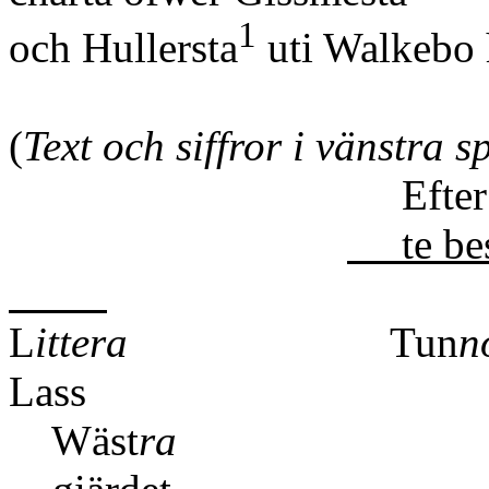
1
och Hullersta
uti Walkebo 
(
Text och siffror i vänstra s
Efter char
te bes
L
ittera
Tun
n
Lass
Wäst
ra