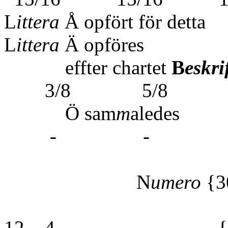
L
ittera
Å opfört för 
L
ittera
Ä opföres
effter chartet
B
eskr
3/8 5/8 
Ö sam
m
al
- - 
L
N
umero
{3
12 4 {3