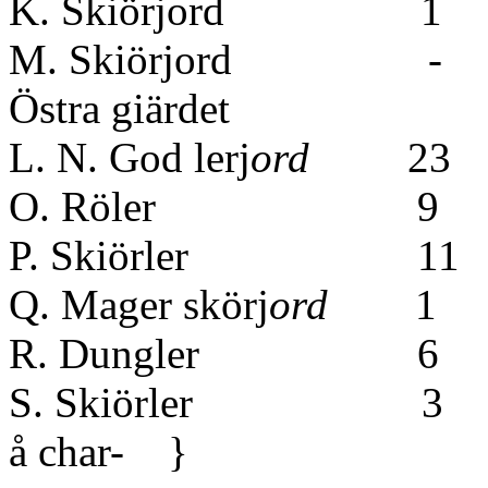
K. Skiörjor
M. Skiörjor
Östra giärdet
L. N. God lerj
ord
23 
O. Röler 9
P. Skiörler 1
Q. Mager skörj
ord
1 
R. Dungler 6
S. Skiörler 3 7 3/5
å char- }