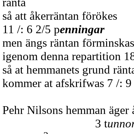
ränta
så att åkerräntan förökes
11 /: 6 2/5 p
enningar
men ängs räntan förminska
igenom denna repartition 18
så at hemmanets grund ränt
kommer at afskrifwas 7 /: 9
Pehr Nilsons hemman äger 
3 t
unno