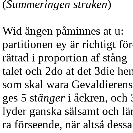
(
Summeringen struken
)
Wid ängen påminnes at u:
partitionen ey är richtigt för
rättad i proportion af stång
talet och 2do at det 3die he
som skal wara Gevaldierens 
ges 5 st
änger
i åckren, och 
lyder ganska sälsamt och lä
ra förseende, när altså dessa