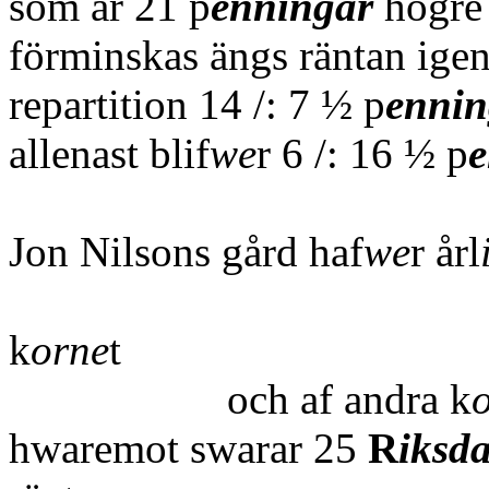
som är 21 p
enningar
högre 
förminskas ängs räntan ig
repartition 14 /: 7 ½ p
ennin
allenast blif
we
r 6 /: 16 ½ p
e
Jon Nilsons gård haf
we
r årl
3 
k
orne
t
och af andra k
hwaremot swarar 25
R
iksda