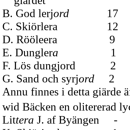
giärdet
B. God lerj
ord
17 
C. Skiörler
D. Rööleer
E. Dungler
a
1 18
F. Lös dung
G. Sand och syrj
ord
2
Annu finnes i detta giärde 
wid Bäcken en olitererad ly
Lit
tera
J. af Byäng