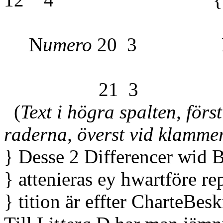
N
umero
20 3 
21 3
(
Text i högra spalten, först
raderna, överst vid klamme
} Desse 2 Differencer wid 
} attenieras ey hwartföre re
} tition är effter CharteBes