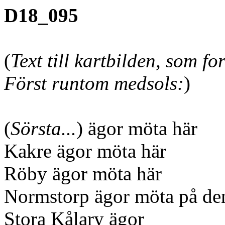
D18_095
(
Text till kartbilden, som f
Först runtom medsols:
)
(
Sörsta...
) ägor möta här
Kakre
ägor möta här
Röby ägor möta här
Normstorp ägor möta på de
Stora Kålary ägor