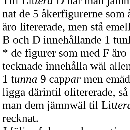
Till Lit
tera
D har man jämn
nat de 5 åkerfigurerne som 
äro litererade, men stå emel
B och D innehållande 1 tun
* de figurer som med F äro
tecknade innehålla wäl alle
1 t
unna
9 cap
p
ar
men emäda
ligga därintil olitererade, så
man dem jämnwäl til Lit
ter
recknat.