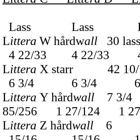
Lass
Lass Lass L
L
ittera
W hårdw
all
30 l
4 22/33 4 22/33 4 
L
ittera
X starr 42 
6 3/4 6 3/4 
L
ittera
Y hård
wall
7 3/
85/256 1 27/124 1 2
L
ittera
Z hård
wall
6 1
15/16 15/16 1