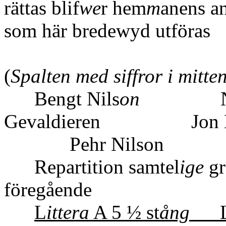
rättas blif
we
r hem
m
anens a
som här bredewyd utföras
(
Spalten med siffror i mitte
Bengt Nils
on
Nil
Gevaldieren Jon
Pehr Nilson
Repartition samtel
ige
gr
föregående
L
ittera
A 5 ½ st
ång
Li