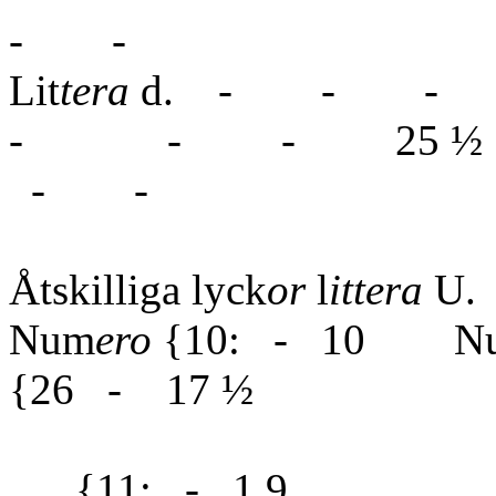
- -
Lit
tera
d. - -
- - - 25
- -
Åtskilliga lyck
or
l
ittera
U.
Num
ero
{10: - 10 N
{26 - 17 ½
{11: - 1 9 