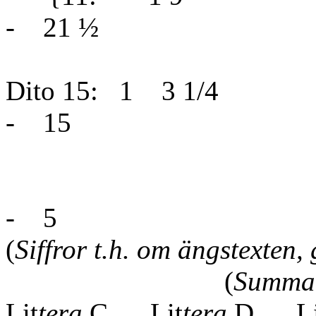
- 21 ½
Dito 15: 1 3 
- 15
{
- 5
(
Siffror t.h. om ängstexten,
(
Summa
Lit
tera
C
Lit
tera
D
L