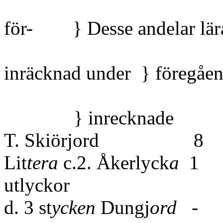
{tan utan 
för- } Desse andelar lär
{seend
inräcknad under } föregåe
{någon a
} inreck
T. Skiörjor
Lit
tera
c.2. Åkerlyck
a
1
utlyckor
d. 3 st
ycken
Dungj
ord
- 