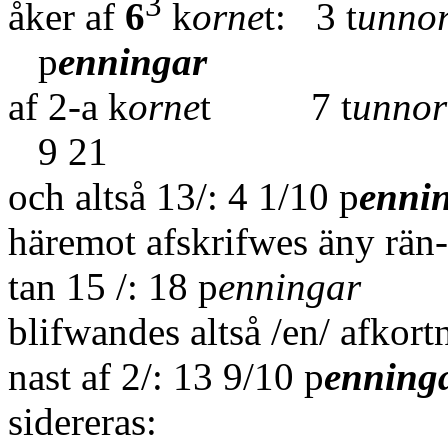
3
åker af
6
k
orne
t: 3 t
unno
p
enningar
af 2-a k
orne
t 7 t
unnor
9 21
och altså 13/: 4 1/10 p
enni
häremot afskrifwes äny rän-
tan 15 /: 18 p
enningar
blifwandes altså /en/ afkortn
nast af 2/: 13 9/10 p
enning
sidereras: