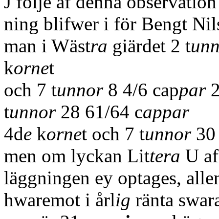
J följe af denna observation
ning blifwer i för Bengt Ni
man i Wäst
ra
giärdet 2 t
unn
k
orne
t
och 7 t
unnor
8 4/6 cap
par
2
t
unnor
28 61/64 c
appar
4d
e
k
orne
t och 7 t
unnor
30 
men om lyckan Lit
tera
U af
läggningen ey optages, allen
hwaremot i årl
ig
ränta swar