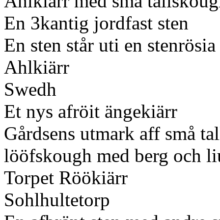
Ahlkiärr med små tallskoug
En 3kantig jordfast sten
En sten står uti en stenrösi
Ahlkiärr
Swedh
Et nys afröit ängekiärr
Gårdsens utmark aff små tal
lööfskough med berg och l
Torpet Röökiärr
Sohlhultetorp