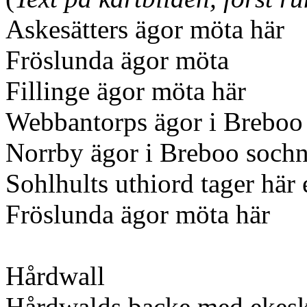
Askesätters ägor möta här
Fröslunda ägor möta
Fillinge ägor möta här
Webbantorps ägor i Breboo
Norrby ägor i Breboo soch
Sohlhults uthio
Fröslunda ägor möta här
Hårdwall
Hårdwalds backe med ekes