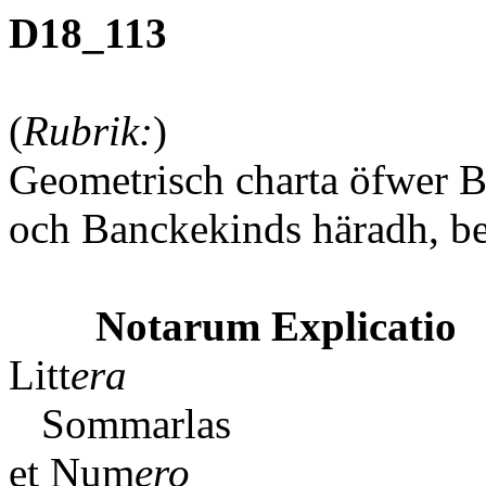
D18_113
(
Rubrik:
)
Geometrisch charta öfwer B
och Banckekinds häradh, be
Notarum Explicatio
Litt
era
Å
Sommarlas
et Num
e