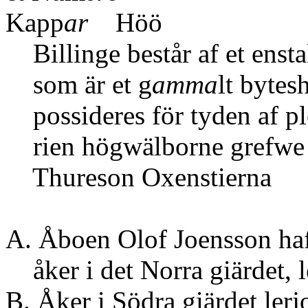
Kapp
ar
Höö
Billinge består af et enst
som är et g
amma
lt byte
possideres för tyden af pl
rien högwälborne grefwe 
Thureson Oxenstierna
A. Åboen Olof Joensson ha
åker i det Norra gi
B. Åker i Södra gi