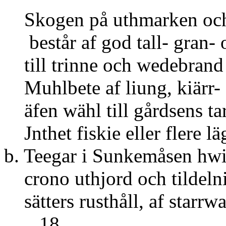
Skogen på uthmarken och 
består af god tall- gran- 
till trinne och wedebrand 
Muhlbete af liung, kiärr- 
äfen wähl till gårdsens tar
Jnthet fiskie eller flere lä
b. Teegar i Sunkemåsen hwi
crono uthjord och tildeln
sätters rusthåll
18