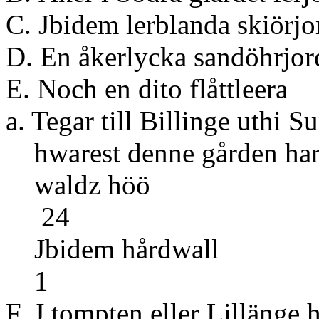
C. Jbidem lerblan
D. En åkerlycka 
E. Noch en dito
a. Tegar till Billinge uthi 
hwarest denne gården har 
waldz 
24
Jbidem h
1
F. J tompten eller Lillänge 