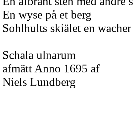
En afbränt sten med andre s
En wyse på et berg
Sohlhults skiälet en wacher
Schala ulnarum
afmätt Anno 1695 af
Niels Lundberg