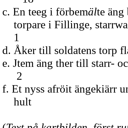
c. En teeg i förbem
äl
te äng
torpare i Filli
1
d. Åker till soldaten
e. Jtem äng ther till
2
f. Et nyss afröit ängekiärr 
hult
(
Text på kartbilden, först 