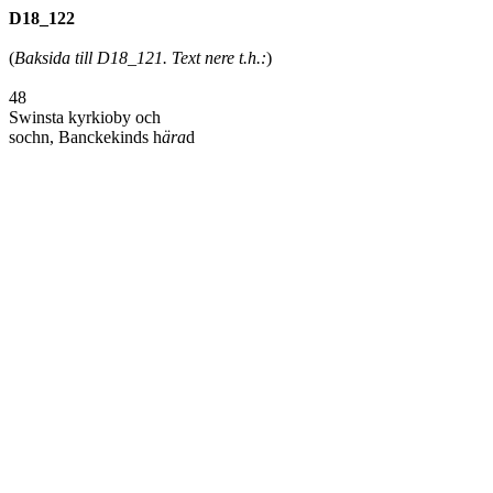
D18_122
(
Baksida till D18_121. Text nere t.h.:
)
48
Swinsta kyrkioby och
sochn, Banckekinds h
ära
d