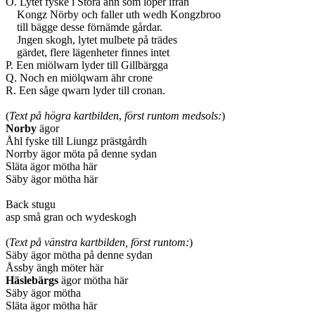
O. Lytet fyske i Stora åhn som löper ifrån
Kongz Nörby och faller uth wedh Kongzbroo
till bägge desse förnämde gårdar.
Jngen skogh, lytet mulbete på trädes
gärdet, flere lägenheter finnes intet
P. Een miölwarn lyder till Gillbärgga
Q. Noch en miölqwarn ähr crone
R. Een såge qwarn lyder till cronan.
(
Text på högra kartbilden
,
först runtom medsols:
)
Norby
ägor
Åhl fyske till Liungz prästgårdh
Norrby ägor möta på denne sydan
Släta ägor mötha här
Säby ägor mötha här
Back stugu
asp små gran och wydeskogh
(
Text på vänstra kartbilden, först runtom:
)
Säby ägor mötha på denne sydan
Åssby ängh möter här
Häslebärgs
ägor mötha här
Säby ägor mötha
Släta ägor mötha här