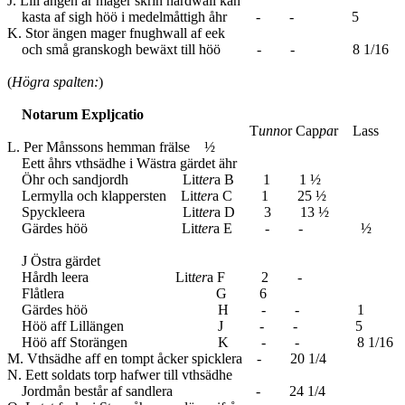
J. Lill ängen är mager skrin hårdwall kan
kasta af sigh höö i medelmåttigh åhr - - 5
K. Stor ängen mager fnughwall af eek
och små granskogh bewäxt till höö - - 8 1/16
(
Högra spalten:
)
Notarum Expljcatio
T
unno
r Cap
pa
r Lass
L. Per Månssons hemman frälse ½
Eett åhrs vthsädhe i Wästra gärdet ähr
Öhr och sandjordh Lit
ter
a B 1 1 ½
Lermylla och klappersten Lit
ter
a C 1 25 ½
Spyckleera Lit
ter
a D 3 13 ½
Gärdes höö Lit
ter
a E - - ½
J Östra gärdet
Hårdh leera Lit
ter
a F 2 -
Flåtlera G 6
Gärdes höö H - - 1
Höö aff Lillängen J - - 5
Höö aff Storängen K - - 8 1/16
M. Vthsädhe aff en tompt åcker spicklera - 20 1/4
N. Eett soldats torp hafwer till vthsädhe
Jordmån består af sandlera - 24 1/4