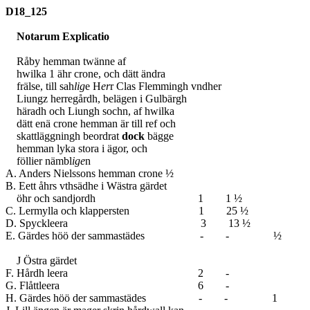
D18_125
Notarum Explicatio
Råby hemman twänne af
hwilka 1 ähr crone, och dätt ändra
frälse, till sah
lig
e H
er
r Clas Flemmingh vndher
Liungz herregårdh, belägen i Gulbärgh
häradh och Liungh sochn, af hwilka
dätt enä crone hemman är till ref och
skattläggningh beordrat
d
ock
bägge
hemman lyka stora i ägor, och
föllier nämbl
ige
n
A. Anders Nielssons hemman crone ½
B. Eett åhrs vthsädhe i Wästra gärdet
öhr och sandjordh 1 1 ½
C. Lermylla och klappersten 1 25 ½
D. Spyckleera 3 13 ½
E. Gärdes höö der sammastädes - - ½
J Östra gärdet
F. Hårdh leera 2 -
G. Flåttleera 6 -
H. Gärdes höö der sammastädes - - 1