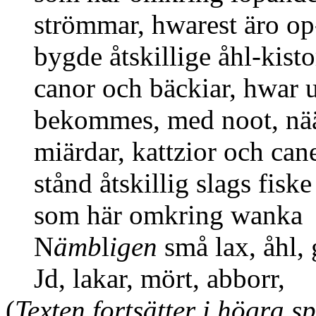
strömmar, hwarest äro op
bygde åtskillige åhl-kisto
canor och bäckiar, hwar u
bekommes, med noot, nää
miärdar, kattzior och can
stånd åtskillig slags fiske
som här omkring wanka
N
ämb
l
igen
små lax, åhl, 
Jd, lakar, mört, abborr,
(
Texten fortsätter i högra s