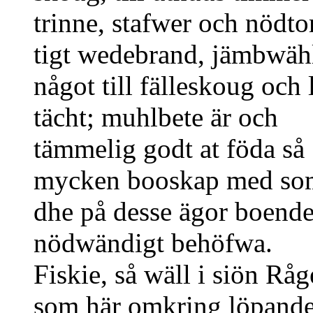
trinne, stafwer och nödtor
tigt wedebrand, jämbwäh
något till fälleskoug och 
tächt; muhlbete är och
tämmelig godt at föda så
mycken booskap med som
dhe på desse ägor boende
nödwändigt behöfwa.
Fiskie, så wäll i siön Råg
som här omkring löpande