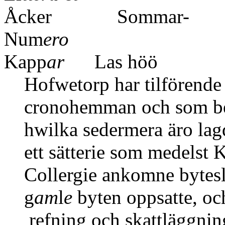
Åcker Sommar-
Num
ero
Kapp
ar
Las höö
Hofwetorp har tilförende b
cronohemman och som ber
hwilka sedermera äro lagd
ett sätterie som medelst 
Collergie ankomne bytesly
g
am
l
e
byten oppsatte, och
refning och skattläggning 