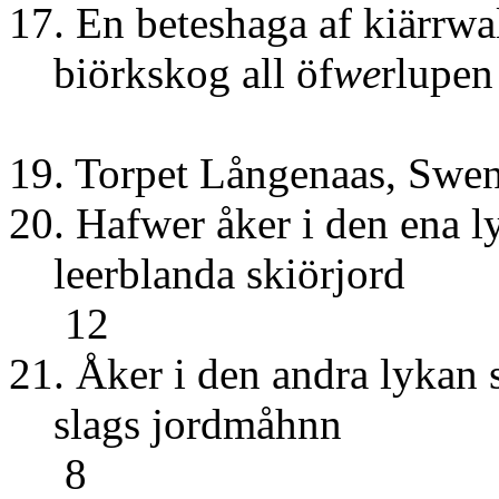
17. En beteshaga af kiärrwa
biörkskog all öf
we
rlupen
19. Torpet Långenaas, Swe
20. Hafwer åker i den ena l
leerblanda
12
21. Åker i den andra lykan
slags jo
8