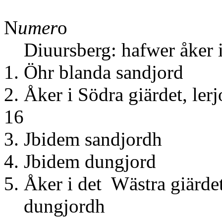
N
umer
o
Diuursberg: hafwer åker i 
1. Öhr blan
2. Åker i Södra 
16
3. Jbidem 
4. Jbidem 
5. Åker i det Wästra giärdet
dungj