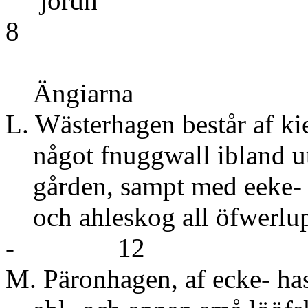
jor
8
Ängiarna
L. Wästerhagen består af ki
något fnuggwall ibland ut
gården, sampt med eeke- h
och ahleskog 
- 12
M. Päronhagen, af ecke- has