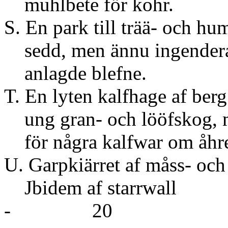
muhlbete för kohr.
S. En park till trää- och hu
sedd, men ännu ingendera
anlagde blefne.
T. En lyten kalfhage af ber
ung gran- och lööfskog, 
för några kalfwar om åhre
U. Garpkiärret af måss- och
Jbidem af
- 20