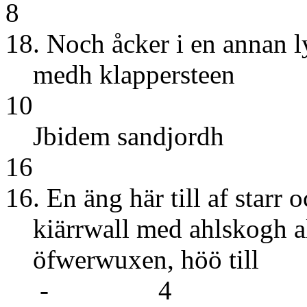
8
18. Noch åcker i en annan l
medh kla
10
Jbidem s
16
16. En äng här till af starr 
kiärrwall med ahlskogh a
öfwerwuxen
- 4