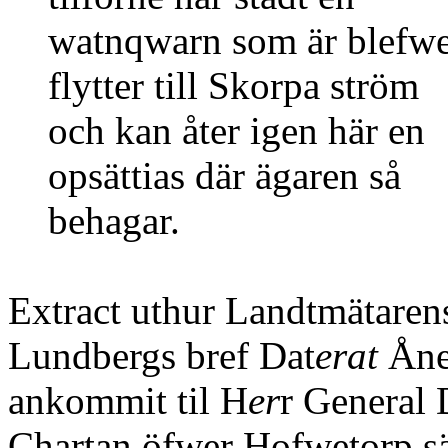
watnqwarn som är blefw
flytter till Skorpa ström
och kan åter igen här en
opsättias där ägaren så
behagar.
Extract uthur Landtmätaren
Lundbergs bref Dat
erat
Åne
ankommit til H
er
r General 
Chartan öfwer Hofwetorp sä