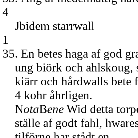
4
Jbidem st
1
35. En betes haga af god gr
ung biörk och ahlskoug, 
kiärr och hårdwalls bete 
4 kohr åhrligen.
N
ota
B
ene
Wid detta torpe
ställe af godt fahl, hwares
tilförne har stådt en