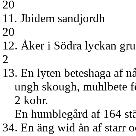
20
11. Jbidem
20
12. Åker i Södra l
2
13. En lyten beteshaga af n
ungh skough, muhlbete f
2 kohr.
En humblegård af 164 st
34. En äng wid ån af starr 