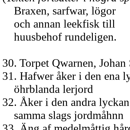
Braxen, sarfwar, lögor
och annan leekfisk till
huusbehof rundeligen.
30. Torpet Qwarnen, Johan
31. Hafwer åker i den ena l
öhrblanda l
32. Åker i den andra lyckan
samma slags j
33. Äng af medel