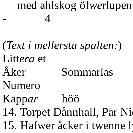
med ahlskog öf
we
r
- 4
(
Text i mellersta spalten:
)
Litt
era
Åker Sommarlas
Nume
Kapp
ar
höö
14. Torpet Dånnhall, Pär Ni
15. Hafwer åcker i t