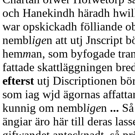
och Hanekindh häradh hwil
war opskickadh
fölliande o
nembl
ige
n att utj Jnscript
bö
hem
m
an, som byfogade tra
fattade skattläggningen bre
efterst
utj Discriptionen bör 
som iag wjd ägornas affatt
kunnig om nembl
ige
n
...
Så
ängiar äro här till deras lass
gifwandet antecknadt, så p