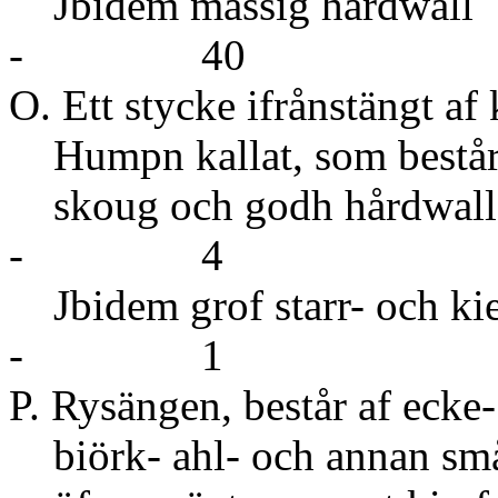
Jbidem måss
- 40
O. Ett stycke ifrånstängt af
Humpn kallat, som består 
skoug och g
- 4
Jbidem grof star
- 1
P. Rysängen, består af ecke-
biörk- ahl- och annan sm