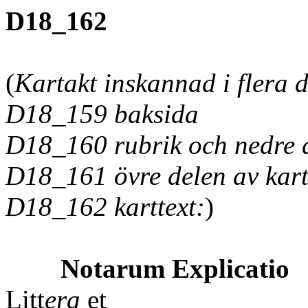
D18_162
(
Kartakt inskannad i flera d
D18_159 baksida
D18_160 rubrik och nedre d
D18_161 övre delen av kart
D18_162 karttext:
)
Notarum Explicatio
Litt
era