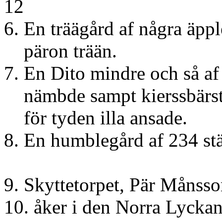
12
6. En träägård af några äpp
päron trään.
7. En Dito mindre och så a
nämbde sampt kierssbärst
för tyden illa ansade.
8. En humblegård af 234 st
9. Skyttetorpet, Pär Månss
10. åker i den No