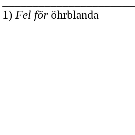
______________________
1)
Fel för
öhrblanda