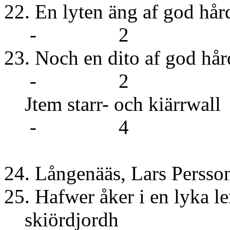
22. En lyten äng
- 2
23. Noch en dito
- 2
Jtem starr- 
- 4
24. Långenääs, Lars Persso
25. Hafwer åker i en lyka l
skiörd