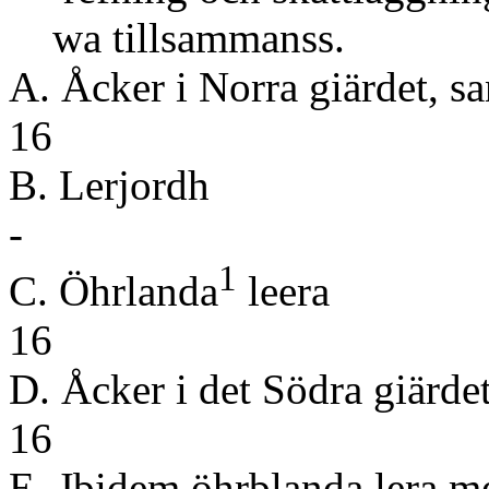
wa tillsammanss.
A. Åcker i Norra giärde
16
B. Ler
-
1
C. Öhrlanda
le
16
D. Åcker i det Södra gi
16
E. Jbidem öhrbland