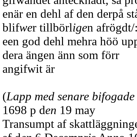
enär en dehl af den derpå s
blif
we
r tillbörl
ige
n afrögdt/
een god dehl mehra höö up
dera ängen änn som förr
angifwit är
(
Lapp med senare bifogade 
1698 p d
en
19 may
Transumpt af skattläggnin