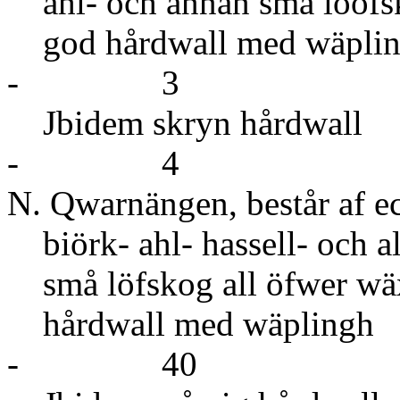
ahl- och annan små lööfs
god hårdwall me
- 3
Jbidem skr
- 4
N. Qwarnängen, består af e
biörk- ahl- hassell- och a
små löfskog all öfwer wä
hårdwall m
- 40