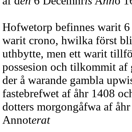
af d
en
6 Decemnr
is
A
nn
Hofwetorp befinnes warit 
warit crono, hwilka först bli
uthbytte, men ett warit till
possesion och tilkommit af g
der å warande gambla upwis
fastebrefwet af åhr 1408 o
dotters morgongåfwa af åhr
Annot
erat