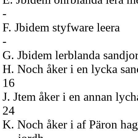
-
F. Jbidem st
-
G. Jbidem lerbl
H. Noch åker i en lyc
16
J. Jtem åker i en 
24
K. Noch åker i af Päron hag