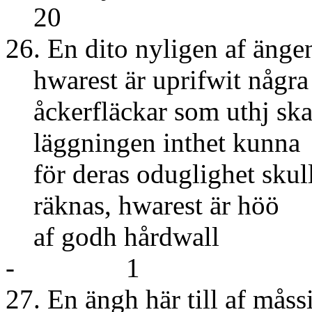
20
26. En dito nyligen af änge
hwarest är uprifwit några
åckerfläckar som uthj ska
läggningen inthet kunna
för deras oduglighet skull
räknas, hwarest är höö
af godh 
- 1
27. En ängh här till af måss