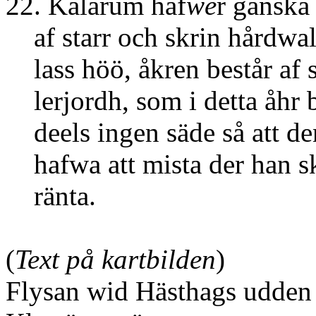
22. Kalarum haf
we
r ganska
af starr och skrin hårdwall
lass höö, åkren består af s
lerjordh, som i detta åhr b
deels ingen säde så att den
hafwa att mista der han sk
ränta.
(
Text på kartbilden
)
Flysan wid Hästhags udden