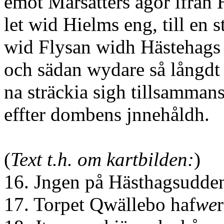
emot Marsätters ägor ifrån 
let wid Hielms eng, till en s
wid Flysan widh Hästehags
och sädan wydare så långdt
na sträckia sigh tillsamman
effter dombens jnnehåldh.
(
Text t.h. om kartbilden:
)
16. Jngen på Hästhagsudde
17. Torpet Qwällebo haf
we