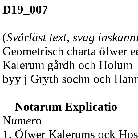
D19_007
(
Svårläst text, svag inskann
Geometrisch charta öfwer e
Kalerum gårdh och Holum
byy j Gryth sochn och Ham
Notarum Explicatio
N
umer
o
1. Öfwer Kalerums ock Hos