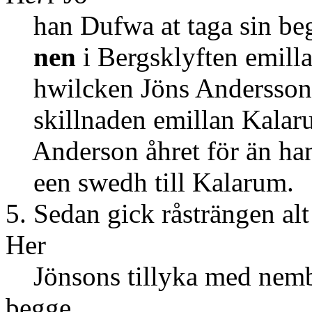
han Dufwa at taga sin beg
nen
i Bergsklyften emill
hwilcken Jöns Andersson i 
skillnaden emillan Kalaru
Anderson åhret för än h
een swedh till Kalarum.
5. Sedan gick råsträngen alt
Her
Jönsons tillyka med nemb
begge