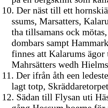
10. Der näst till ett horns
ssums, Marsatters, Kalaru
tha tillsamans ock mötas, 
dombars sampt Hammarkind
finnes att Kalarums ägor 
Mahrsätters wedh Hielms
11. Der ifrån åth een ledeste
lagt totp, Skräddaretorpet
12. Sädan till Flysan uti Hä
gång Hossum boerne för ty