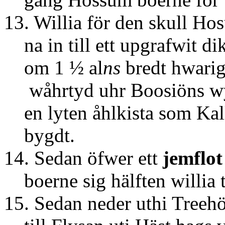
13. Willia för den skull Ho
na in till ett upgrafwit di
om 1 ½ al
ns
bredt hwari
wåhrtyd uhr Boosiöns wyke
en lyten åhlkista som Kal
bygdt.
14. Sedan öfwer ett
jemflot
boerne sig hälften willia t
15. Sedan neder uthi Treeh