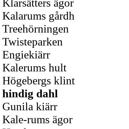
Klarsätters ägor
Kalarums gårdh
Treehörningen
Twisteparken
Engiekiärr
Kalerums hult
Högebergs klint
hindig dahl
Gunila kiärr
Kale-rums ägor