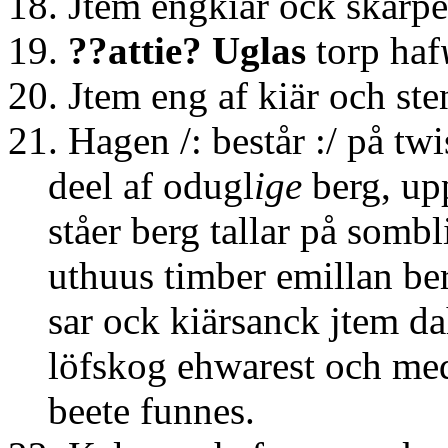
18. Jtem engkiär ock skårp
19.
??attie?
Uglas
torp haf
20. Jtem eng af kiär och ste
21. Hagen /: består :/ på t
deel af odugl
ige
berg, u
ståer berg tallar på sombli
uthuus timber emillan be
sar ock kiärsanck jtem da
löfskog ehwarest och med
beete funnes.