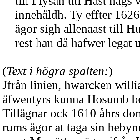
till Flysan uti Häst hags
innehåldh. Ty effter 1626
ägor sigh allenaast till Hu
rest han då hafwer legat ut
(
Text i högra spalten:
)
Jfrån linien, hwarcken willia 
äfwentyrs kunna Hosumb b
Tillägnar ock 1610 åhrs do
rums ägor at taga sin bebyn