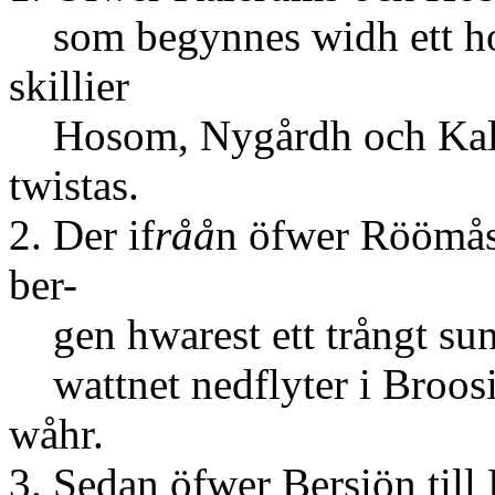
som begynnes widh ett ho
skillier
Hosom, Nygårdh och Kaler
twistas.
2. Der if
råå
n öfwer Röömåss
ber-
gen hwarest ett trångt su
wattnet nedflyter i Broos
wåhr.
3. Sedan öfwer Bersiön till