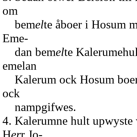
om
bem
el
te åboer i Hosum m
Eme-
dan bem
el
te Kalerumehul
emelan
Kalerum ock Hosum boernes
ock
nampgifwes.
4. Kalerumne hult upwyste
H
er
r Jo-