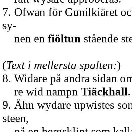
7. Ofwan för Gunilkiäret oc
sy-
nen en
fiöltun
stående ste
(
Text i mellersta spalten:
)
8. Widare på andra sidan o
re wid nampn
Tiäckhall
.
9. Ähn wydare upwistes som
steen,
på en bergsklint som kall