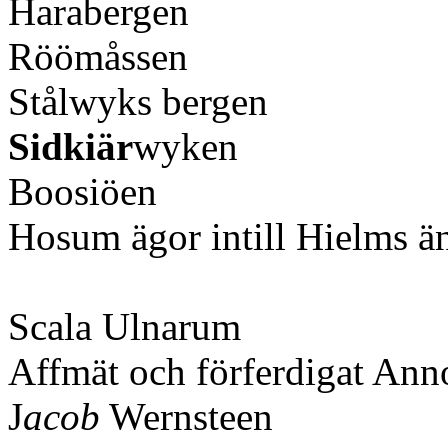
Harabergen
Röömåssen
Stålwyks bergen
Sidkiär
wyken
Boosiöen
Hosum ägor intill Hielms ä
Scala Ulnarum
Affmät och förferdigat Ann
J
acob
Wernsteen