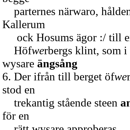
parternes närwaro, hålde
Kallerum
ock Hosums ägor :/ till en 
Höf
we
rbergs klint, som i
wysare
ängsång
6. Der ifrån till berget öf
we
stod en
trekantig stående steen
a
för en
rätt wysare approberas.