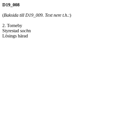
D19_008
(
Baksida till D19_009. Text nere t.h.:
)
2. Torneby
Styrestad s
och
n
Lösings härad