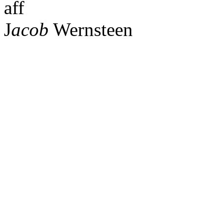
aff
J
acob
Wernsteen