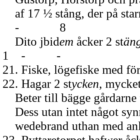
af 17 ½ stång
- 8
Dito jbid
em
åcker 2 st
än
1 - -
21. Fiske, lögefiske med f
22. Hagar 2 st
ycken
, mycke
Beter till bägge gårdarne t
Dess utan intet något synne
wedebrand uthan med anli
23. Ryttaretorpet ha