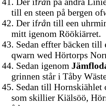
41. Der if
rå
n på andra Lini
till en steen på bergen of
42. Der if
rå
n till een uhrmi
mitt igenom Röökiärret.
43. Sedan effter bäcken till
qwarn wed Hörtorps Norr
44. Sedan igenom
Jämflod
grinnen står i Tåby Wäste
45. Sedan till Hornskiählet 
som skillier Kiälsöö, Hör