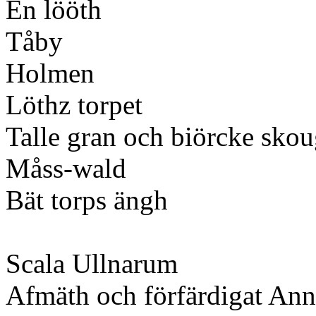
En lööth
Tåby
Holmen
Löthz torpet
Talle gran och biörcke sko
Måss-wald
Bät torps ängh
Scala Ullnarum
Afmäth och förfärdigat An