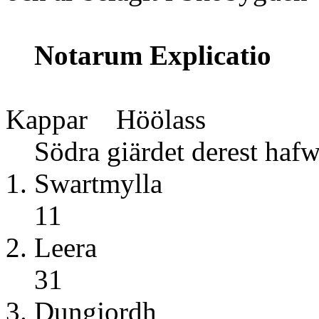
Notarum Explicatio
Tu
Kappar Höölass
Södra giärdet derest hafw
1. Swa
11
2. L
31
3. Dun