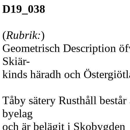
D19_038
(
Rubrik:
)
Geometrisch Description ö
Skiär-
kinds häradh och Östergiöt
Tåby sätery Rusthåll består 
byelag
och är belägit i Skobygden