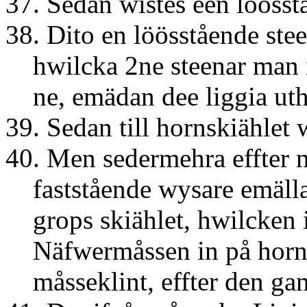
37. Sedan wistes een lööss
38. Dito en löösstående ste
hwilcka 2ne steenar man i
ne, emädan dee liggia uth
39. Sedan till hornskiählet
40. Men sedermehra effter 
faststående wysare emäll
grops skiählet, hwilcken 
Näfwermåssen in på horns
måsseklint, effter den ga