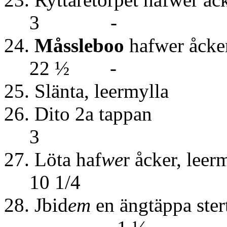
3 -
24.
Måssleboo
hafwer
22 ½ -
25. Slänta, le
26. Dito 2a 
3
27. Löta haf
we
r åck
10 1/4
28. Jbid
em
en ängtäp