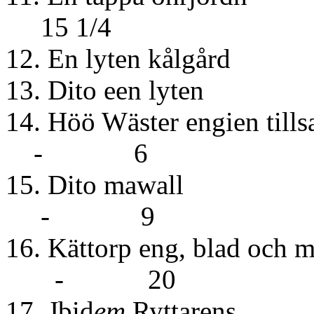
15 1/4
12. En lyten kålgård
13. Dito een lyten
14. Höö Wäster engien ti
- 6
15. Dit
- 9
16. Kättorp eng, 
- 20
17. Jbid
em
Ryt