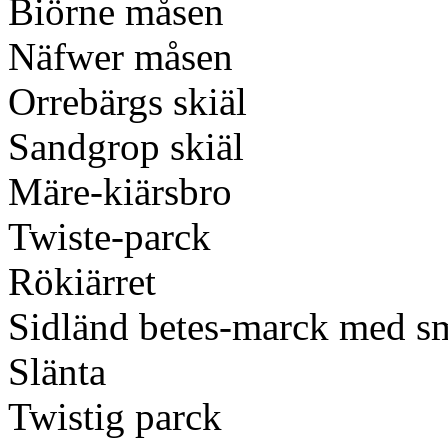
Biörne måsen
Näfwer måsen
Orrebärgs skiäl
Sandgrop skiäl
Märe-kiärsbro
Twiste-parck
Rökiärret
Sidländ betes-marck med sm
Slänta
Twistig parck