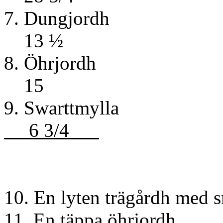
7. Dun
13 ½
8. Öh
15
9. Swart
6 3/4
S
10. En lyten trägårdh med s
11. En täp