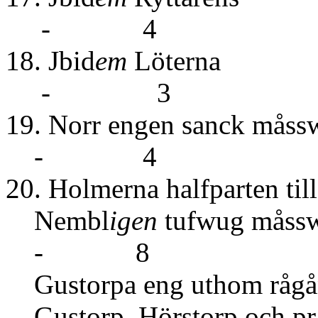
- 4
18. Jbid
em
Löt
- 3
19. Norr engen
- 4
20. Holmerna halfparten ti
Nembl
igen
tufwu
- 8
Gustorpa eng uthom rågån
Gustorp, Hörstorp och prä