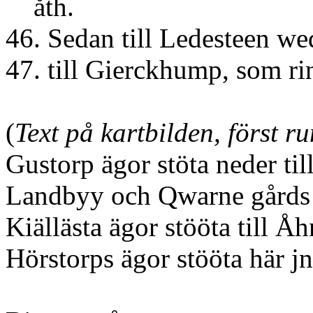
åth.
46. Sedan till Ledesteen we
47. till Gierckhump, som ri
(
Text på kartbilden, först 
Gustorp ägor stöta neder ti
Landbyy och Qwarne gårds ä
Kiällästa ägor stööta till Åh
Hörstorps ägor stööta här jn 