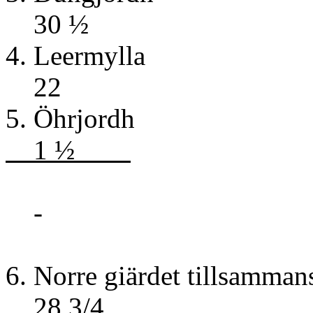
30 ½
4. Lee
22
5. Öhr
1 ½
S
-
6. Norre giärdet
28 3/4