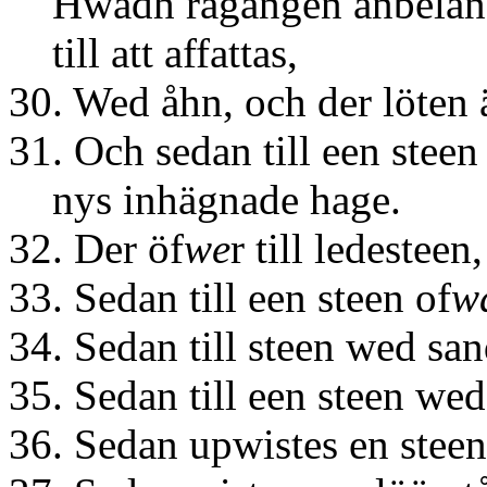
Hwadh rågången anbelanga
till att affattas,
30. Wed åhn, och der löten 
31. Och sedan till een stee
nys inhägnade hage.
32. Der öf
we
r till ledesteen,
33. Sedan till een steen of
w
34. Sedan till steen wed sa
35. Sedan till een steen we
36. Sedan upwistes en stee