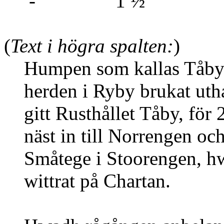
- 1 ½
(
Text i högra spalten:
)
Humpen som kallas Tåby löö
herden i Ryby brukat uthan
gitt Rusthållet Tåby, för 
näst in till Norrengen och s
Småtege i Stoorengen, hwil
wittrat på Chartan.