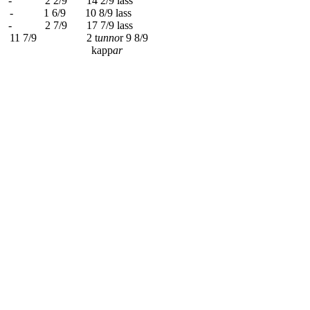
2/9 14 2/9 lass
/9 10 8/9 lass
7/9 17 7/9 lass
 11 7/9 2 t
unno
r 9 8/9
p
ar