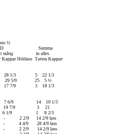
o ½
mma
t
ång
in alles
ppar Höölass T
unn
a Kapp
ar
- 28 1/3 5 22 1/3
9 5/9 25 5 ½
7/9 3 18 1/3
7 6/9 14 10 1/3
19 7/9 3 21
 1/9 1 8 2/3
2/9 14 2/9 lass
 4/9 28 4/9 lass
9 14 2/9 lass