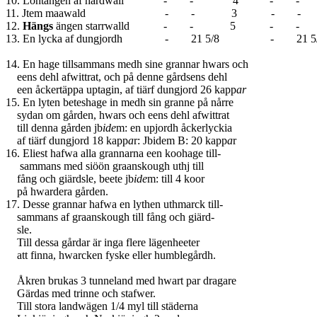
10. Löhtängen af hårdwall - - 4
11. Jtem maawald - - 3 - -
12.
Hängs
ängen starrwalld - - 5 - 
13. En lycka af dungjordh - 21 
k
14. En hage tillsammans medh sine grannar hwars och
eens dehl afwittrat, och på denne gårdsens dehl
een åckertäppa uptagin, af tiärf dungjord 26 kapp
ar
15. En lyten beteshage in medh sin granne på nårre
sydan om gården, hwars och eens dehl afwittrat
till denna gården jb
ide
m: en upjordh åckerlyckia
af tiärf dungjord 18 kapp
a
r: Jbidem B: 20 kapp
a
r
16. Eliest hafwa alla grannarna een koohage till-
sammans med siöön graanskough uthj till
fång och giärdsle, beete jb
ide
m: till 4 koor
på hwardera gården.
17. Desse grannar hafwa en lythen uthmarck till-
sammans af graanskough till fång och giärd-
sle.
Till dessa gårdar är inga flere lägenheeter
att finna, hwarcken fyske eller humblegårdh.
Åkren brukas 3 tunneland med hwart par dragare
Gärdas med trinne och stafwer.
Till stora landwägen 1/4 myl till städerna