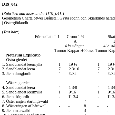
D19_042
(
Rubriken kan läsas under D19_041:
)
Geometrish Charta öfwer Brånsta i Gysta
sochn och Skiärkinds härad
j Östergiötlandh
(
Text här:
)
Förmedlat till 1 Crono 1 ½ S
A B O 
4 ½ st
änger
4 ½ st
Tunnor Kappar Höölass Tunnor Kappar Höölass Tunn
Notarum Explicatio
Östra gierdet
1. Sandblandat leermylla 1 1
2. Sandblandat leera 7 2 3/1
3. Jtem dungjordh 1 9/32 1 
Wästra gierdet
4. Sandblandat leera 4 1 3/8
5. Sandblandat leermylla 1 9
6. Jtem siörjordh - 11 3/4 
7. Öster ängen stärtingswald - -
8. Wästerängen af hårdwall - - 
9. Jtem maawalld - - 4 - - 