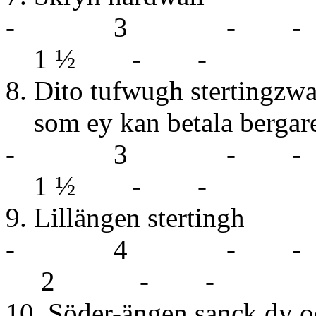
- 3 - -
1 ½ - - 3
8. Dito tufwugh stertingzwa
som ey kan beta
- 3 - -
1 ½ - - 3
9. Lillänge
- 4 - 
2 - - 
10. Söder-ängen sanck dy oc