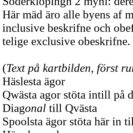
Söderkiöpingh 2 myhl: dere
Här mäd äro alle byens af m
inclusive beskrifne och obe
telige exclusive obeskrifne.
(
Text på kartbilden, först 
Häslesta ägor
Qwästa agor stöta intill på 
Diag
onal
till Qvästa
Spoolsta ägor stöta här in ti