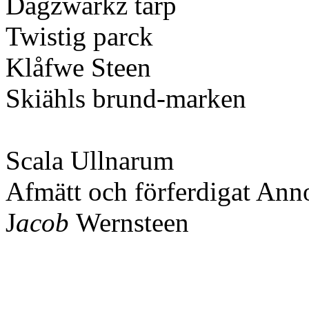
Dagzwärkz tårp
Twistig parck
Klåfwe Steen
Skiähls brund-marken
Scala Ullnarum
Afmätt och förferdigat Ann
J
acob
Wernstee