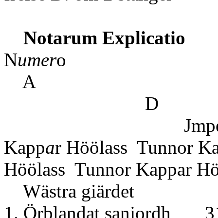
Notarum Explicatio
N
umer
A 
Jmped
Kapp
a
r Höölass Tunnor K
Höölass Tunnor Kappar Hö
Wästra giärdet
1. Örblandat sanj