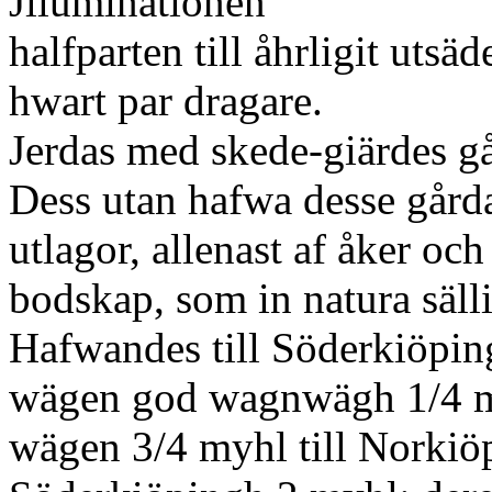
Jlluminationen
halfparten till åhrligit uts
hwart par dragare.
Jerdas med skede-giärdes gå
Dess utan hafwa desse gårda
utlagor, allenast af åker och
bodskap, som in natura sälli
Hafwandes till Söderkiöpin
wägen god wagnwägh 1/4 my
wägen 3/4 myhl till Norkiö