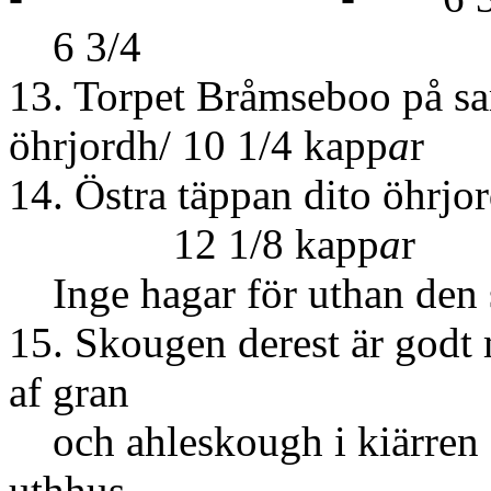
6 3/4
13. Torpet Bråmseboo på sa
öhrjordh/ 10 1/4 kapp
a
r
14. Östra täpp
12 1/8 kapp
a
r
Inge hagar för uthan den 
15. Skougen derest är godt
af gran
och ahleskough i kiärren s
uthhus.