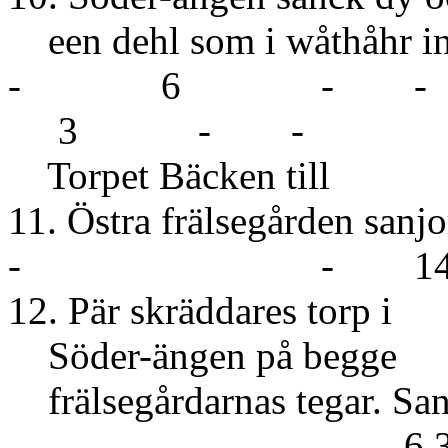
een dehl som i wåth
- 6 - 
3 - - 1
Torpet Bäcken till
11. Östra fräls
- - 14 
12. Pär skräddares torp i
Söder-ängen på begge
frälsegårdarnas
- - 6 