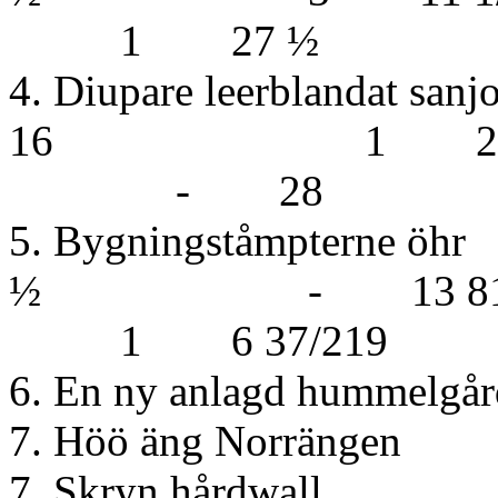
1 27 ½
4. Diupare leerbla
16 1 
- 28
5. Bygningståmp
½ - 13 81
1 6 37/219
6. En ny anlagd hummelgård
7. Höö äng Norrängen
7. Skryn 