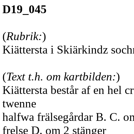
D19_045
(
Rubrik:
)
Kiättersta i Skiärkindz soc
(
Text t.h. om kartbilden:
)
Kiättersta består af en hel 
twenne
halfwa frälsegårdar B. C. o
frelse D. om 2 stänger