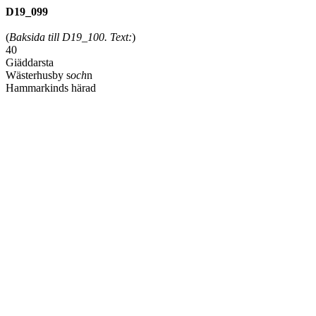
D19_099
(
Baksida till D19_100. Text:
)
40
Giäddarsta
Wästerhusby s
och
n
Hammarkinds härad