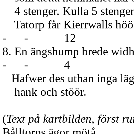
4 stenger. Kulla 5 stenger
Tatorp får Kierrwalls höö
- - 12
8. En ängshump brede 
- - 4
Hafwer des uthan inga läg
hank och stöör.
(
Text på kartbilden, först 
Bålltorps ägor mötå