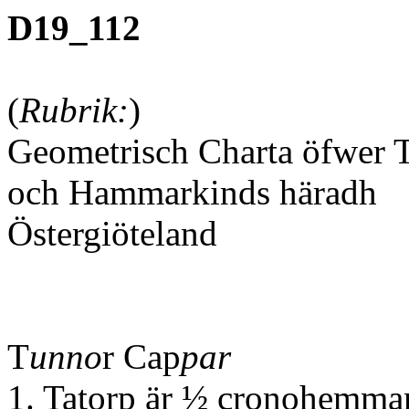
D19_112
(
Rubrik:
)
Geometrisch Charta öfwer T
och Hammarkinds häradh
Östergiöteland
T
unno
r Cap
par
1. Tatorp är ½ cronohemma