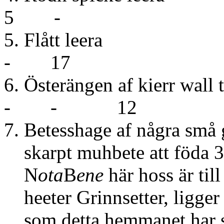
5 -
5. Flå
- 17
6. Österängen 
- - 12
7. Betesshage af några små
skarpt muhbete att föda 
N
ota
B
ene
här hoss är til
heeter Grinnsetter, ligger
som detta hemmanet har sin