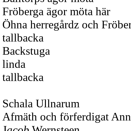
Fröberga ägor möta här
Öhna herregårdz och Fröbe
tallbacka
Backstuga
linda
tallbacka
Schala Ullnarum
Afmäth och förferdigat Ann
J
acob
Wernsteen