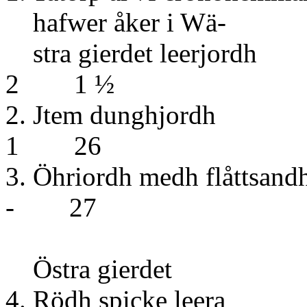
hafwer åker i Wä-
stra gierd
2 1 ½
2. Jtem 
1 26
3. Öhriordh medh
- 27
Östra gierdet
4. Rödh s