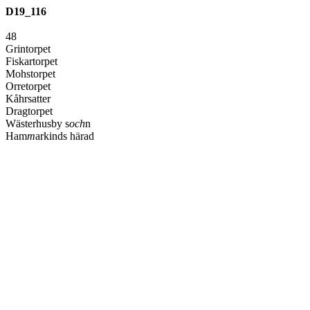
D19_116
48
Grintorpet
Fiskartorpet
Mohstorpet
Orretorpet
Kåhrsatter
Dragtorpet
Wästerhusby s
och
n
Ham
m
arkinds härad