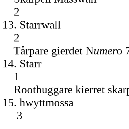
2
13. Sta
2
Tårpare gierdet N
umer
o 
14. St
1
Roothuggare kierret skarp
15. hwyt
3