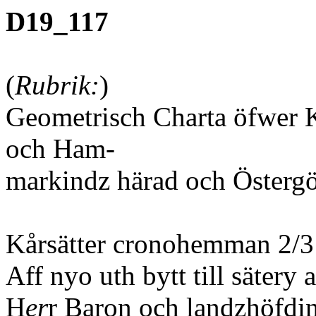
D19_117
(
Rubrik:
)
Geometrisch Charta öfwer K
och Ham-
markindz härad och Östergö
Kårsätter cronohemman 2/3
Aff nyo uth bytt till sätery
H
er
r Baron och landzhöfdi