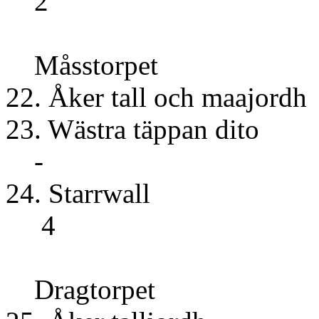
2
Måsstorpet
22. Åker tall o
23. Wästra täp
-
24. Sta
4
Dragtorpet