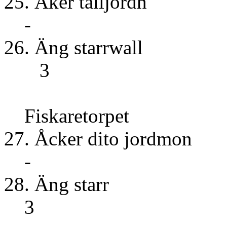
25. Åker ta
-
26. Äng s
3
Fiskaretorpet
27. Åcker dit
-
28. Äng
3