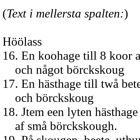
(
Text i mellersta spalten:
)
Tunnor
Höölass
16. En koohage till 8 koor a
och något börckskoug
17. En hästhage till twå bet
och börckskoug
18. Jtem een lyten hästhage 
af små börckskough.
19. På skougen, beete, uthu