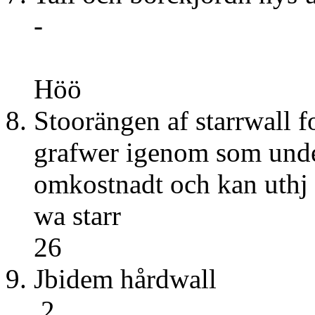
-
Höö
8. Stoorängen af starrwall
grafwer igenom som under
omkostnadt och kan uthj g
wa st
26
9. Jbidem 
2