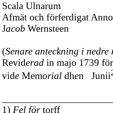
Scala Ulnarum
Afmät och förferdigat Anno
J
acob
Wernsteen
(
Senare anteckning i nedre
Revid
erad
in majo 1739 fö
vid
e
Mem
orial
dh
e
n Junii
______________________
1)
Fel för
torff