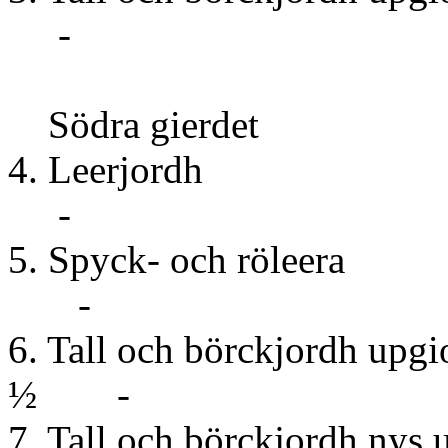
-
Södra gierdet
4. Leer
-
5. Spyck- oc
-
6. Tall och börckjor
½ -
7. Tall och börckj