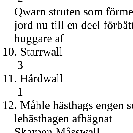
Qwarn struten som förmeh
jord nu till en deel förbät
huggare af
10. Star
3
11. Hår
1
12. Måhle hästhags engen 
lehästhagen afhägnat
Skarpen M