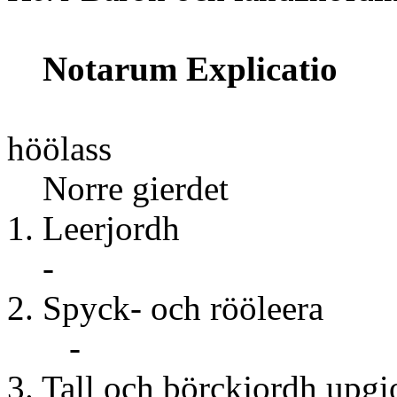
Notarum Explicatio
Tunnor
höölass
Norre gierdet
1. Leer
-
2. Spyck- och
-
3. Tall och börckjo