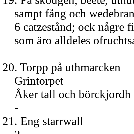
sampt fång och wedebran
6 catzestånd; ock någre f
som äro alldeles ofrucht
20. Torpp på uthmarcken
Grintorpet
Åker tall och 
-
21. Eng s