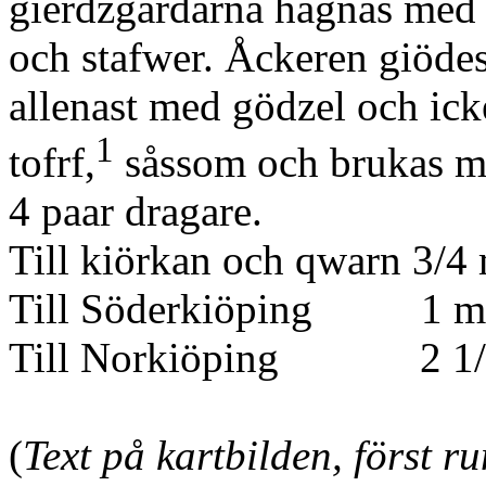
gierdzgårdarna hägnas med 
och stafwer. Åckeren giöde
allenast med gödzel och ic
1
tofrf,
såssom och brukas 
4 paar dragare.
Till kiörkan och qwarn 3/4
Till Söderkiöping 1 m
Till Norkiöping 2 1/
(
Text på kartbilden, först 