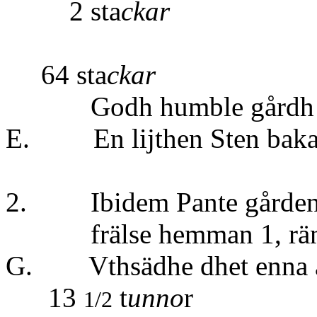
2 sta
ckar
Summ
64 sta
ckar
Godh humble gårdh
E. En lijthen Sten baka, 
2. Ibidem Pante gården i
frälse hemman 1, ränth
G. Vthsädhe dhet enna å
13
t
unno
r
1/2