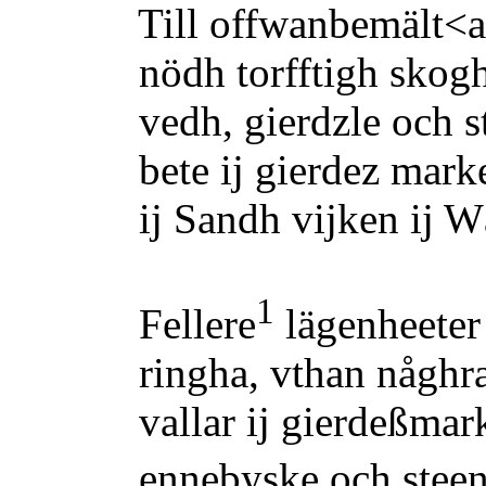
Till offwanbemält<a> 
nödh torfftigh skogh
vedh, gierdzle och stö
bete ij gierdez marken 
ij Sandh vijken ij Wän
1
Fellere
lägenheeter
ringha, vthan någhra 
vallar ij gierdeßmark
ennebyske och steen