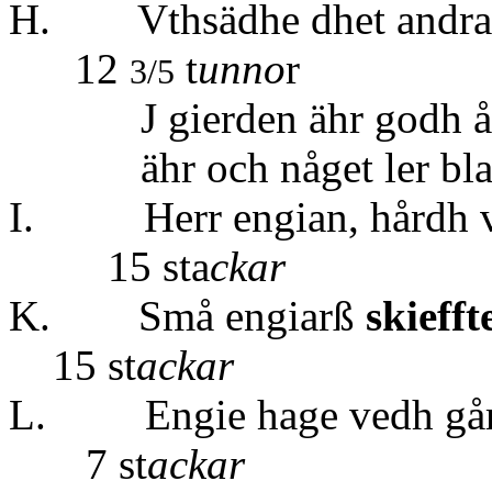
H. Vthsädhe d
12
t
unno
r
3/5
J gierden ähr godh åker
ähr och någet ler blan
I. Herr engian
15 sta
ckar
K. Små engiarß
skiefft
15 st
ackar
L. Engie hage 
7 st
ackar