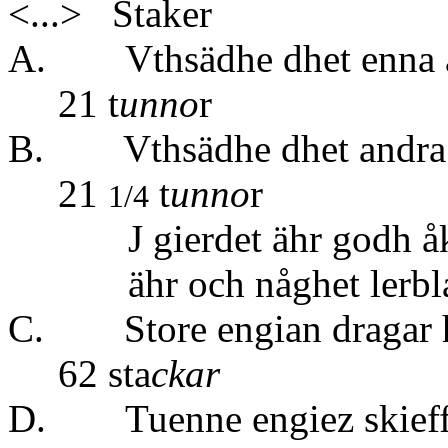
<...>
Staker
A. Vthsädhe dhet enna å
21 t
unno
r
B. Vthsädhe 
21
t
unno
r
1/4
J gierdet ähr godh åker
ähr och någhet lerbla
C. Store en
62 sta
ckar
D. Tuenne engiez skieff