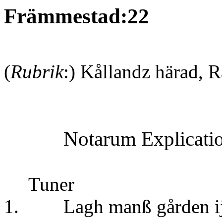
Främmestad:22
(
Rubrik
:) Kållandz härad, 
Notarum
Explicati
Tuner
1. Lagh manß gården ij 