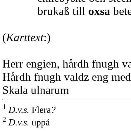
brukaß till
oxsa
bete
(
Karttext
:)
Herr engien, hårdh fnugh v
Hårdh fnugh valdz eng med
Skala ulnarum
1
D.v.s.
Flera
?
2
D.v.s.
uppå