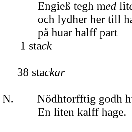
Engieß tegh m
ed
lit
och lydher her till hal
på huar 
1 sta
ck
Summ
38 sta
ckar
N. Nödhtorfftig godh h
En liten kalff hage.