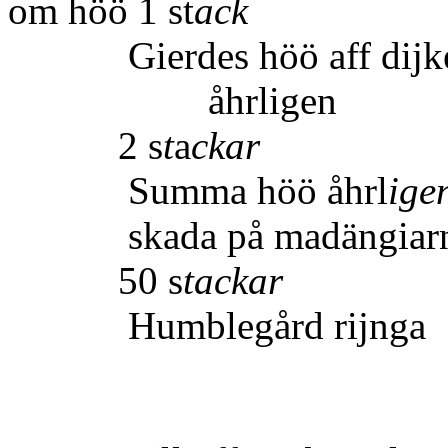
om höö 1 st
ack
Gierdes höö aff dijkes
åh
2 s
t
a
ckar
Summa höö åhrl
ige
skada på 
50 s
tackar
Humblegård rijnga