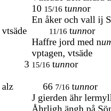
10
t
unn
or
15/16
En åker och vall ij Söd
vtsäde
t
unn
or
11/16
Haffre jord med n
u
vptage
3
t
unn
or
15/16
Summa vt
alz 66
t
unno
r
7/16
J gierden ähr lermylla 
Åhrligh ängh på Sönes