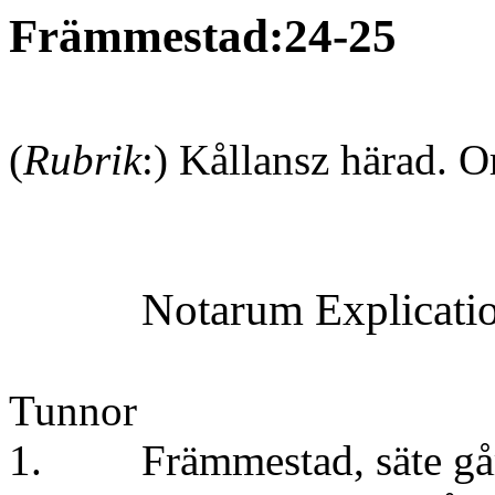
Främmestad:24-25
(
Rubrik
:) Kållansz härad. O
Notarum
Explicati
Tunnor
1. Främmestad, säte gå