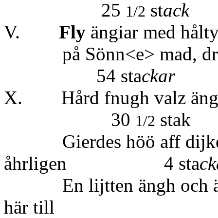
25
st
ack
1/2
V.
Fly
ängiar med hålty
på Sönn<e> 
54 sta
ckar
X. Hård fnugh v
30
stak
1/2
Gierdes höö aff dijk
åhrligen 4 sta
ck
En lijtten ängh och än
här till