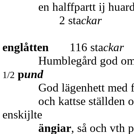
en halffpartt 
2 sta
ckar
Summa
englåtten
116 sta
ckar
Humblegå
p
und
1/2
God lägenhett med fijsk
och kattse ställden och r
enskijlte
ängiar
, så och vth 