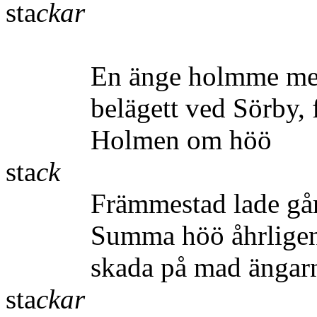
sta
ckar
En änge holmme med et
belägett ved Sörby, fi
Holmen 
sta
ck
Främmestad lade går
Summa höö åhrligen en
skada på ma
sta
ckar