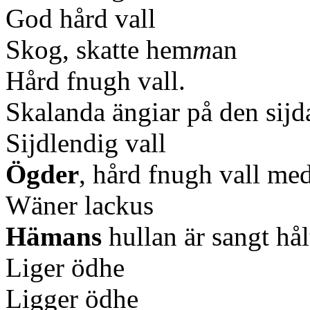
God hård vall
Skog, skatte hem
m
an
Hård fnugh vall.
Skalanda ängiar på den sijd
Sijdlendig vall
Ögder
, hård fnugh vall med
Wäner lackus
Hämans
hullan är sangt hå
Liger ödhe
Ligger ödhe