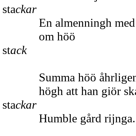
sta
ckar
En almenningh med
om h
st
ack
Summa höö åhrligen en
högh att han giör s
sta
ckar
Humble gård rij