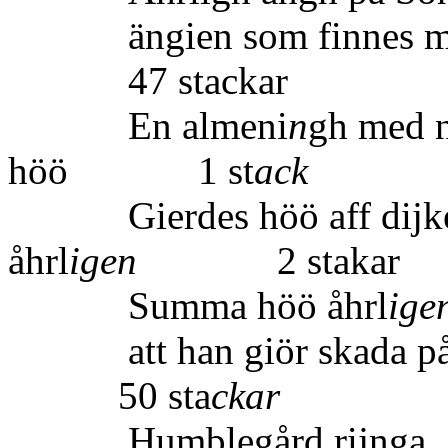
ängien som finnes med
47 stackar
En almeni
n
gh med 
höö 1 st
ack
Gierdes höö aff dijkes
åhrl
igen
2 stakar
Summa höö åhrl
ige
att han giör sk
50 sta
ckar
Humblegård rijnga.