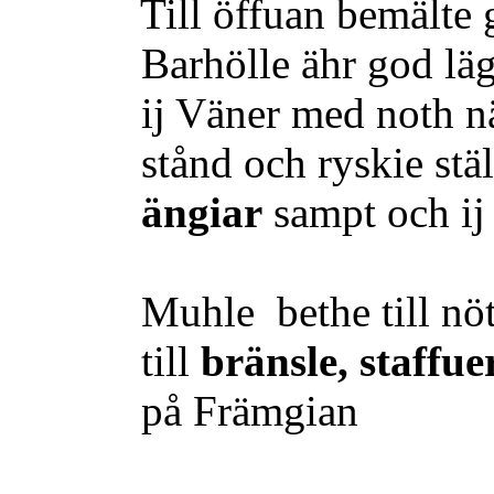
Till öffuan bemälte g<
Barhölle ähr god lägen<
ij Väner med noth nä<t
stånd och ryskie ställen 
ängiar
sampt och ij
Muhle bethe till nött<
till
bränsle, staffue
på Främgian