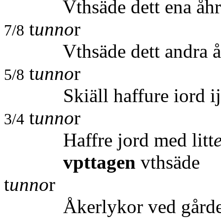
Vthsäde dett ena åhre
t
unno
r
7/8
Vthsäde dett andra åhret
t
unno
r
5/8
Skiäll haffure iord ij 
t
unno
r
3/4
Haffre jord med litt
vpttagen
vt
t
unno
r
Åkerlykor ved gårde