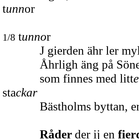
t
unn
or
Summa vth s
t
unno
r
1/8
J gierden ähr ler mylla 
Åhrligh äng på Sönes 
som finnes med litt
e
sta
ckar
Bästholms byttan, en s
Råder
der ij en
fie