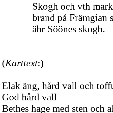
Skogh och vth mark till 
brand på Främgian sam
ähr Söönes skogh.
(
Karttext
:)
Elak äng, hård vall och toff
God hård vall
Bethes hage med sten och al