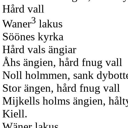
Hård vall
3
Waner
lakus
Söönes kyrka
Hård vals ängiar
Åhs ängien, hård fnug vall
Noll holmmen, sank dybott
Stor ängen, hård fnug vall
Mijkells holms ängien, hålty
Kiell.
Wäner lakus