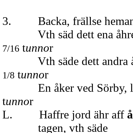
3. Backa, frällse hema
Vth säd dett ena
åhre
t
unno
r
7/16
Vth säde dett andra åhr
t
unno
r
1/8
En åker ved Sörby, li
t
unno
r
L. Haffre jord ähr aff
å
tagen, v