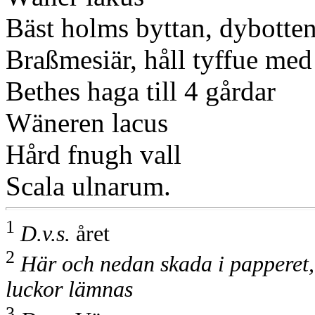
Bäst holms byttan, dybotten
Braßmesiär, håll tyffue med 
Bethes haga till 4 gårdar
Wäneren lacus
Hård fnugh vall
Scala ulnarum.
1
D.v.s.
året
2
Här och nedan skada i papperet, 
luckor lämnas
3