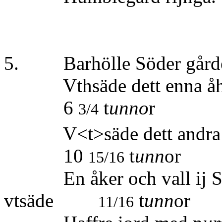
5. Barhölle Söder gården,
Vthsäde dett enna åhr
6
t
unno
r
3/4
V<t>säde dett andra a
10
t
unn
or
15/16
En åker och vall ij Söd
vtsäde
t
unn
or
11/16