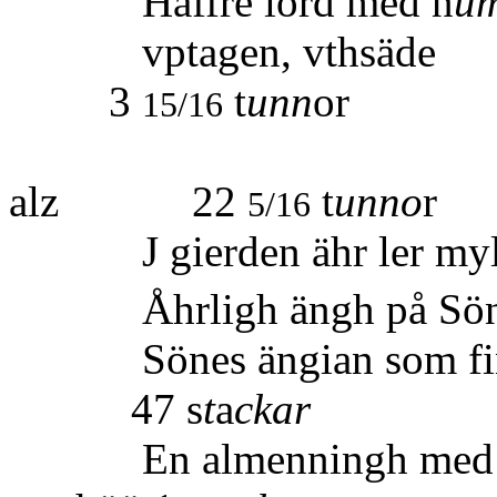
Haffre iord med n
u
vptagen
3
t
unn
or
15/16
Summa vt
alz 22
t
unno
r
5/16
J gierden ähr ler mylla
Åhrligh ängh på Sön
Sönes ängian som finn
47 s
t
a
ckar
En almenningh med