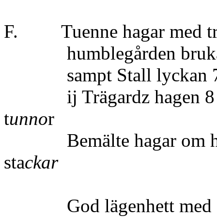
F. Tuenne hagar med trä
humblegården brukas ti
sampt Stall lyckan 7 me
ij Trägardz hagen 
t
unno
r
Bemälte hagar o
sta
ckar
God lägenhett med fijs