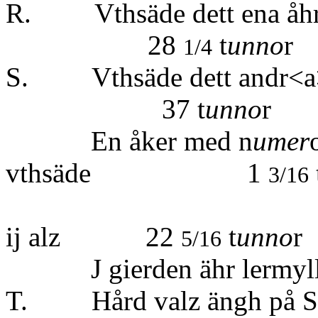
R. Vthsäde dett ena åhr
28
t
unno
r
1/4
S. Vthsäde dett andr<a> å
37 t
unno
r
En åker med n
umer
vthsäde 1
3/16
Summa 
ij alz 22
t
unno
r
5/16
J gierden ähr lermylla, 
T. Hård valz ängh p