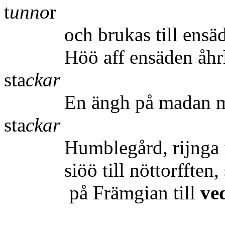
t
unno
r
och brukas till ensäde 
Höö aff ensä
sta
ckar
En ängh på madan m
sta
ckar
Humblegård, rijnga fijs
siöö till nöttorfften, s
på Främgian till
ved