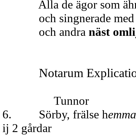
Alla de ägor som äh
och singnerade med
och andra
näst oml
Notarum
Explicati
Tunnor
6. Sörby, frälse h
emma
ij 2 gårdar