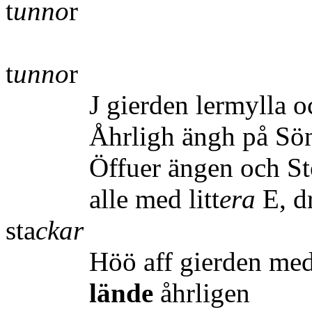
t
unno
r
Summa vtsä
t
unno
r
J gierden lermylla och l
Åhrligh ängh på Söneß 
Öffuer ängen och Stor 
alle med litt
era
E, 
sta
ckar
Höö aff gierden med di
lände
åhr