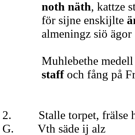
noth näth
, kattze 
för sijne enskijlte
ä
almeningz siö ägor
Muhlebethe medell mått
staff
och fång på Fr
2. Stalle torpet, frälse 
G. Vth säde
ij alz