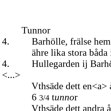
Tunnor
4. Barhölle, frälse hem
ähre lika stora båda ij
4. Hullegarden ij Barhöll
<...>
Vthsäde dett en<a> åh
6
t
unno
r
3/4
Vthsäde dett andra åhre