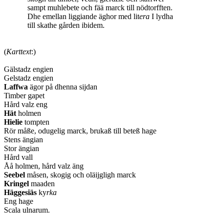
sampt muhlebete och fää marck till nödtorfften.
Dhe emellan liggiande äghor med lit
era
I lydha
till skathe gården ibidem.
(
Karttext
:)
Gälstadz engien
Gelstadz engien
Laffwa
ägor på dhenna sijdan
Timber gapet
Hård valz eng
Hät
holmen
Hielie
tompten
Rör måße, odugelig marck, brukaß till beteß hage
Stens ängian
Stor ängian
Hård vall
Åå holmen, hård valz äng
Seebel
måsen, skogig och oläijgligh marck
Kringel
maaden
Häggesiäs
ky
rka
Eng hage
Scala ulnarum.