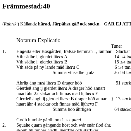
Främmestad:40
(
Rubrik
:) Kållandz
härad, Järpåhsz g
äll
ock sockn. GÅR EJ AT
Notarum
Explicatio
Tuner
1. Hägesta eller Bosgården, frälsze
hemman 1, ränthar
Stackar
Vth sädhe ij gierdet lit
era
A
14
t
u
1/4
Vth sädhe ij gierdet lit
era
B
15
t
u
3/4
Vth säde på ny lande mäd lit
era
C
6
t
un
1/4
Summa vthsädhe ij alz 36
t
u
1/4
Åhrlig äng m
ed
lit
era
D drager höö 51 st
ack
Gierdeß äng ij
gierdet lit
era
A drager höö annart
huart åhr 22 stakar och finnas mäd lijth
era
E
Gierdeß ängh ij gierdet lit
era
B drager höö annart } 13 st
ack
huart åhr 4 stackar och finnas mäd lijth
era
F
Summa höö åhrligen 64 sta
ck
Godh humble gårdh om 1
p
und
1/2
2. Squalte quarn gångande höst och wår
enär flod ähr,
skogh till timber, vedh, gierdzle och staffwer