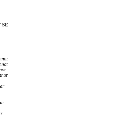
T SE
nno
r
nno
r
no
r
nno
r
ar
ar
ar