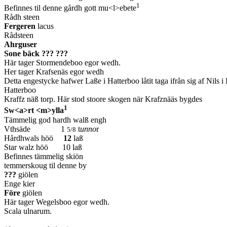
1
Befinnes til denne gårdh gott mu<l>ebete
Rådh steen
Fergeren
lacus
Rådsteen
Ahrguser
Sone bäck ??? ???
Här tager Stormendeboo egor wedh.
Her tager Krafsenäs egor wedh
Detta engestycke hafwer Laße i Hatterboo låtit taga ifrån sig af Nils 
Hatterboo
Kraffz näß torp. Här stod stoore skogen när Krafznääs bygdes
1
Sw<a>rt <m>ylla
Tämmelig god hardh walß engh
Vthsäde 1
t
unno
r
5/8
Hårdhwals höö
12
laß
Star walz höö 10 laß
Befinnes tämmelig skiön
temmerskoug til denne by
???
giölen
Enge kier
Före
giölen
Här tager Wegelsboo egor wedh.
Scala ulnarum.