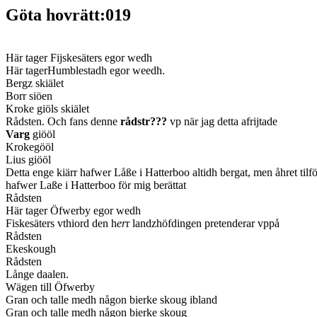
Göta hovrätt:019
Här tager Fijskesäters egor wedh
Här tagerHumblestadh egor weedh.
Bergz skiälet
Borr siöen
Kroke giöls skiälet
Rådsten. Och fans denne
rådstr???
vp när jag detta afrijtade
Varg
giööl
Krokegööl
Lius giööl
Detta enge kiärr hafwer Låße i Hatterboo altidh bergat, men åhret tilf
hafwer Laße i Hatterboo för mig berättat
Rådsten
Här tager Öfwerby egor wedh
Fiskesäters vthiord den h
er
r landzhöfdingen pretenderar vppå
Rådsten
Ekeskough
Rådsten
Långe daalen.
Wägen till Öfwerby
Gran och talle medh någon bierke skoug ibland
Gran och talle medh någon bierke skoug