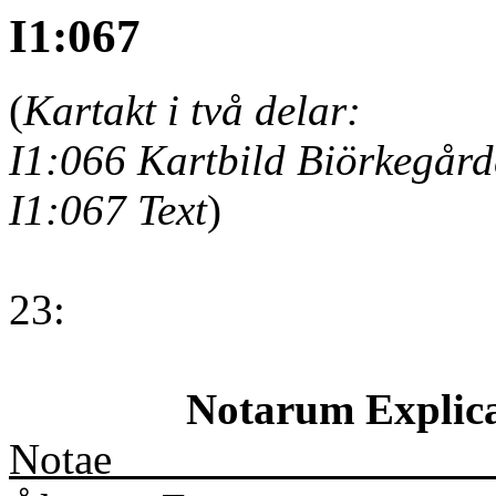
I1:067
(
Kartakt i två delar:
I1:066 Kartbild Biörkegår
I1:067 Text
)
23:
Notarum Explica
No