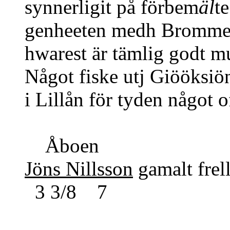
synnerligit på förbem
äl
t
genheeten medh Brommem
hwarest är tämlig godt mu
Något fiske utj Giööksiön
i Lillån för tyden något o
Åboe
Jöns Nillsson
gamalt frel
3 3/8 7