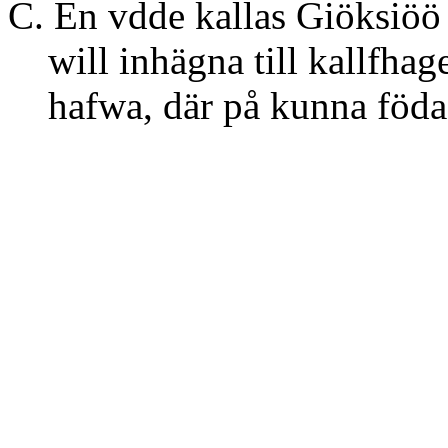
C. En vdde kallas Giöksiö
will inhägna till kallfhage,
hafwa, där på kunna födas