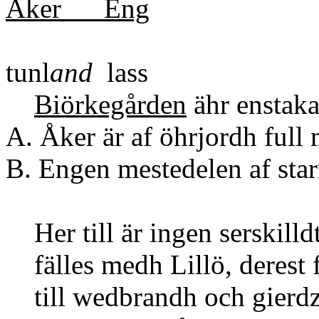
Åker Eng
tunl
and
lass
Biörkegården
ähr enstak
A. Åker är af öhrjordh full
B. Engen mestedelen af star
Her till är ingen serskilldt
fälles medh Lillö, derest f
till wedbrandh och gierdz