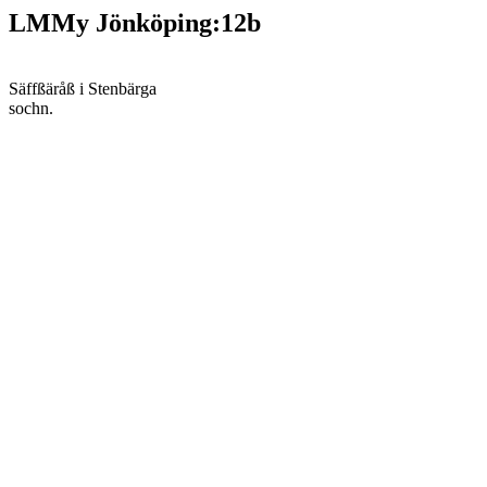
LMMy Jönköping:12b
Säffßäråß i Stenbärga
sochn.