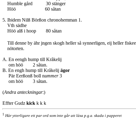
Humble gård 30 stänger
Höö 60 såtan
5. Ibidem Nilß Börßon chronohemman 1.
Vth sädhe
Höö alß i hoop 80 såtan
Till denne by ähr jngen skogh heller så synnerligen, eij heller fiskee
nötorten.
A. En eengh hump till Kråkelij
om höö 2 såtan.
B. En engh hump till Kråkelij
ägor
Pär Eerßonß boll n
ummer
3
om höö 3 såtan.
(
Andra anteckningar
:)
Effter Gudz
kick
k k k
1
Här ytterligare ett par ord som inte går att läsa p.g.a. skada i papperet