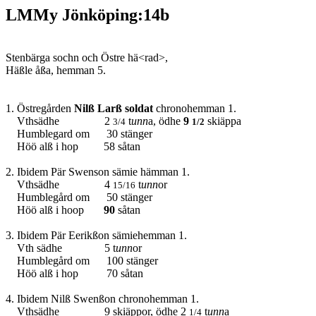
LMMy Jönköping:14b
Stenbärga sochn och Östre hä<rad>,
Häßle åßa, hemman 5.
1. Östregården
Nilß Larß soldat
chronohemman 1.
Vthsädhe 2
t
unn
a, ödhe
9
skiäppa
3/4
1/2
Humblegard om 30 stänger
Höö alß i hop 58 såtan
2. Ibidem Pär Swenson sämie hämman
1.
Vthsädhe 4
t
unn
or
15/16
Humblegård om 50 stänger
Höö alß i hoop
90
såtan
3. Ibidem Pär Eerikßon sämiehemman
1.
Vth sädhe 5 t
unn
or
Humblegård om 100 stänger
Höö alß i hop 70 såtan
4. Ibidem Nilß Swenßon chronohemman 1.
Vthsädhe 9 skiäppor, ödhe 2
t
unn
a
1/4