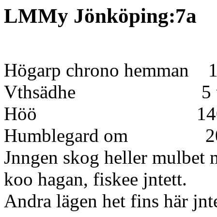
LMMy Jönköping:7a
Högarp chrono hemman 
Vthsädhe 5 
Höö 140 så
Humblegard om 200 
Jnngen skog heller mulbet 
koo hagan, fiskee jntett.
Andra lägen het fins här jnt