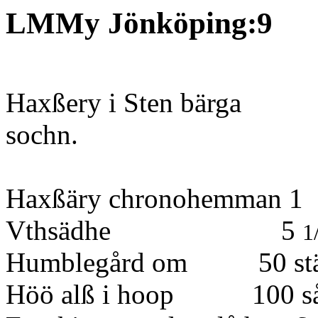
LMMy Jönköping:9
Haxßery i Sten bärga
sochn.
Haxßäry chronohemman 1
Vthsädhe 5
1
Humblegård om 50 stä
Höö alß i hoop 100 så