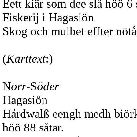
Eett kiär som dee slå höö 6 
Fiskerij i Hagasiön
Skog och mulbet effter nötå
(
Karttext
:)
N
orr
-S
öder
Hagasiön
Hårdwalß eengh medh biörk 
höö 88 såtar.