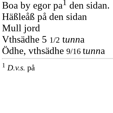
1
Boa by egor pa
den sidan.
Häßleåß på den sidan
Mull jord
Vthsädhe 5
t
unn
a
1/2
Ödhe, vthsädhe
t
unn
a
9/16
1
D.v.s.
på