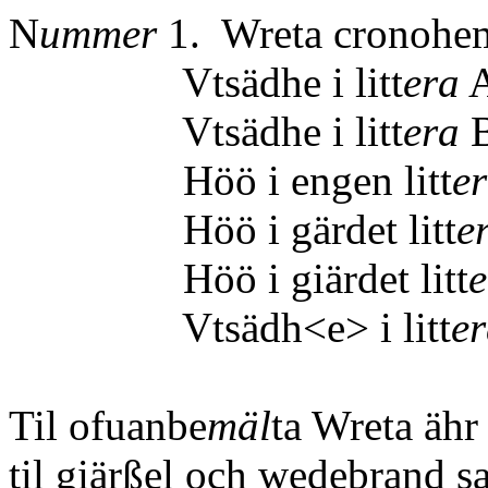
N
ummer
1. Wreta cronoh
Vtsädhe i litt
era
Vtsädhe i litt
era
Höö i engen litt
e
Höö i gärdet litt
e
Höö i giärdet litt
e
Vtsädh<e> i litt
e
Til ofuanbe
mäl
ta Wreta ähr
til giärßel och wedebrand s