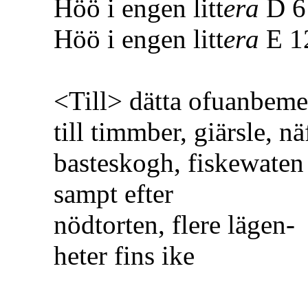
Höö i engen litt
era
D 6 
Höö i engen litt
era
E 12
<Till> dätta ofuanbeme
till timmber, giärsle, näf
basteskogh, fiskewaten 
sampt efter
nödtorten, flere lägen-
heter fins ike