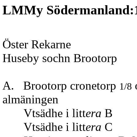
LMMy Södermanland:
Öster Rekarne
Huseby sochn Brootorp
A. Brootorp cronetorp
1/8
almäningen
Vtsädhe i litt
era
B
Vtsädhe i litt
era
C