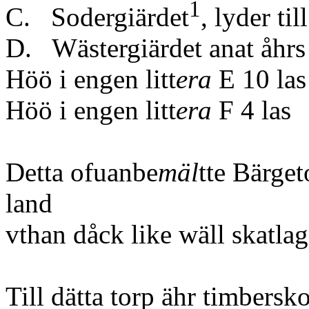
1
C. Sodergiärdet
, lyder ti
D. Wästergiärdet anat åhrs
Höö i engen litt
era
E 10 las
Höö i engen litt
era
F 4 las
Detta ofuanbe
mäl
tte Bärget
land
vthan dåck like wäll skatlag
Till dätta torp ähr timbersk