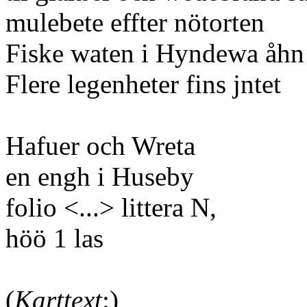
mulebete effter nötorten
Fiske waten i Hyndewa åhn
Flere legenheter fins jntet
Hafuer och Wreta
en engh i Huseby
folio <...> littera N,
höö 1 las
(
Karttext
:)