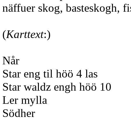
näffuer skog, basteskogh, f
(
Karttext
:)
Når
Star eng til höö 4 las
Star waldz engh höö 10
Ler mylla
Södher