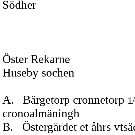
Södher
Öster Rekarne
Huseby sochen
A. Bärgetorp cronnetorp
1
cronoalmäningh
B. Östergärdet et åhrs vts