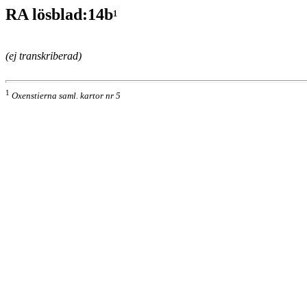
RA lösblad:14b
¹
(ej transkriberad)
1
Oxenstierna saml. kartor nr 5