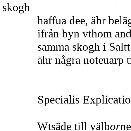
skogh
haffua dee, ähr belägin 
ifrån byn vthom andraß 
samma skogh i Saltt siö
ähr några noteuarp till
Specialis Explicatio
Wtsäde till välb
or
ne