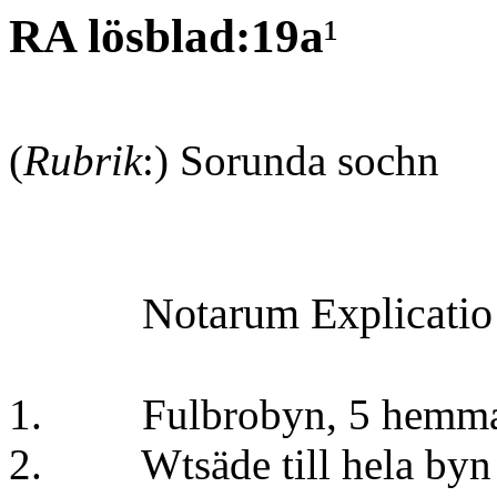
RA lösblad:19a
¹
(
Rubrik
:) Sorunda sochn
Notarum Explicatio
1. Fulbrobyn, 5 hemma
2. Wtsäde till hela by