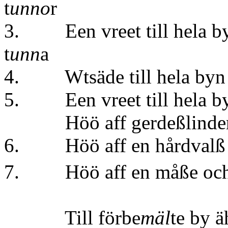
t
unno
r
3. Een vreet till hel
t
unn
a
4. Wtsäde till hela byn
5. Een vreet till he
Höö aff gerdeßlindern
6. Höö aff en hår
7. Höö aff en måße och
Till förbe
mäl
te by ä