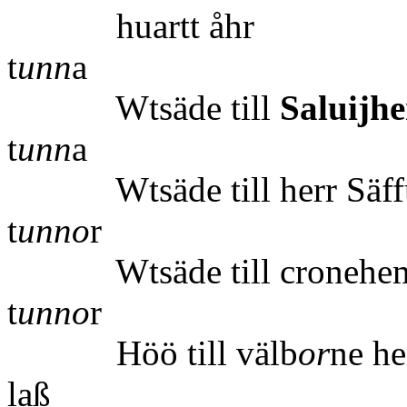
huartt
t
unn
a
Wtsäde till
Saluij
t
unn
a
Wtsäde till herr Säffue
t
unno
r
Wtsäde till cronehe
t
unno
r
Höö till välb
or
ne he
laß