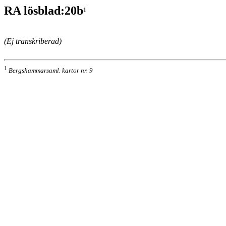
RA lösblad:20b
¹
(Ej transkriberad)
1
Bergshammarsaml. kartor nr. 9