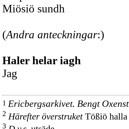
Miösiö sundh
(
Andra anteckningar
:)
Haler helar iagh
Jag
1
Ericbergsarkivet. Bengt Oxensti
2
Härefter överstruket
Tößiö halla
3
D.v.s.
utsäde