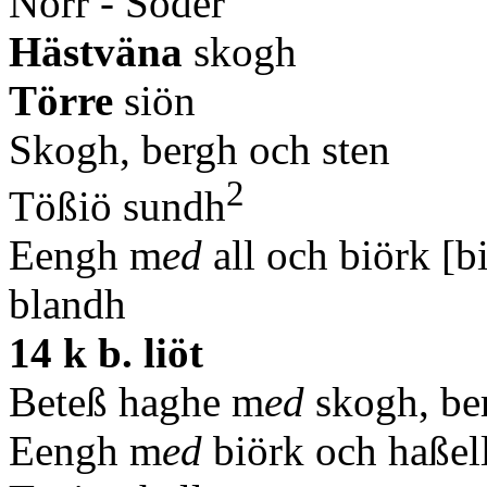
Norr - Söder
Hästväna
skogh
Törre
siön
Skogh, bergh och sten
2
Tößiö sundh
Eengh m
ed
all och biörk [
blandh
14 k b. liöt
Beteß haghe m
ed
skogh, be
Eengh m
ed
biörk och haßel