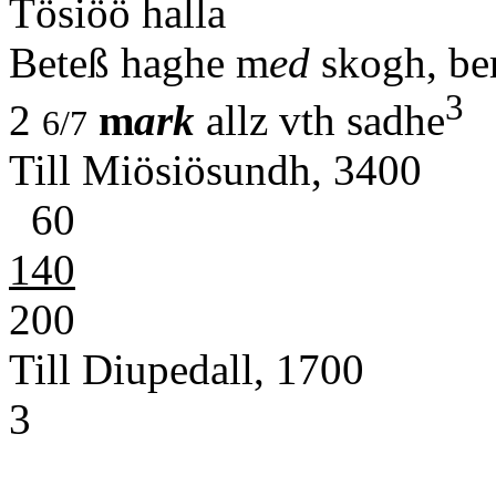
Tösiöö halla
Beteß haghe m
ed
skogh, be
3
2
m
ark
allz vth sadhe
6/7
Till Miösiösundh, 3400
60
140
200
Till Diupedall, 1700
3