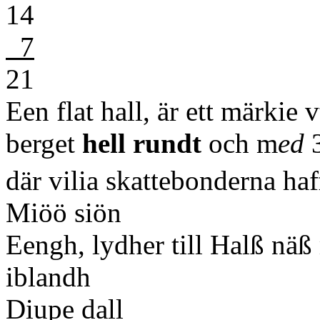
14
7
21
Een flat hall, är ett märkie v
berget
hell rundt
och m
ed
3
där vilia skattebonderna haf
Miöö siön
Eengh, lydher till Halß näß
iblandh
Diupe dall