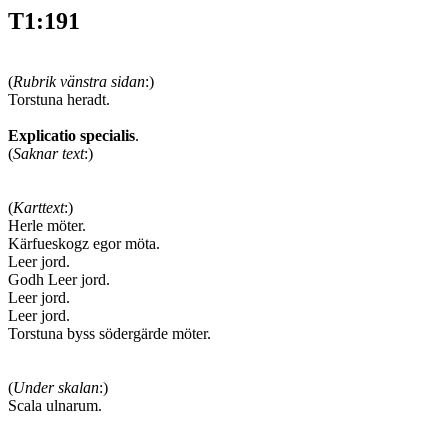
T1:191
(
Rubrik vänstra sidan
:)
Torstuna heradt.
Explicatio
specialis
.
(
Saknar text
:)
(
Karttext
:)
Herle möter.
Kärfueskogz egor möta.
Leer jord.
Godh Leer jord.
Leer jord.
Leer jord.
Torstuna byss södergärde möter.
(
Under skalan
:)
Scala ulnarum.