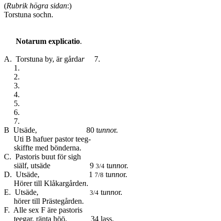
(
Rubrik högra sidan
:)
Torstuna sochn.
Notarum explicatio
.
A. Torstuna by, är gårda
r
7.
1.
2.
3.
4.
5.
6.
7.
B Utsäde, 80 t
unno
r.
Uti B hafuer pastor teeg-
skiffte med bönderna.
C. Pastoris buut för sigh
siälf, utsäde 9
t
unno
r.
3/4
D. Utsäde, 1
t
unno
r.
7/8
Hörer till Klåkargårde
n
.
E. Utsäde,
t
unno
r.
3/4
hörer till Prästegården.
F. Alle sex F äre pastoris
teegar, ränta höö, 34 lass,