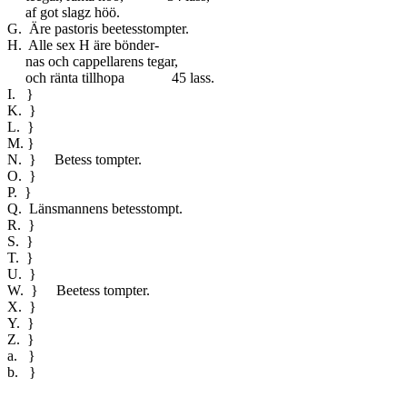
af got slagz höö.
G. Äre pastoris beetesstompter.
H. Alle sex H äre bönder-
nas och cappellarens tegar,
och ränta tillhopa 45 lass.
I. }
K. }
L. }
M. }
N. } Betess tompter.
O. }
P. }
Q. Länsmannens betesstompt.
R. }
S. }
T. }
U. }
W. } Beetess tompter.
X. }
Y. }
Z. }
a. }
b. }