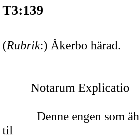
T3:139
(
Rubrik
:) Åkerbo härad. 
Notarum Explicatio
Denne engen som ähr no
til