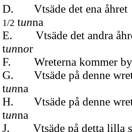
D. Vtsäde de
t
un
na
1/2
E. Vtsäde det
t
un
n
o
r
F. Wreterna kommer byen
G. Vtsäde på 
t
un
na
H. Vtsäde på 
t
un
na
J. Vtsäde på dett