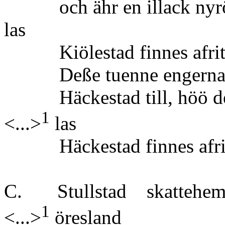
och ähr en illack n
las
Kiölestad finnes afrita
Deße tuenne engerna so
Häckestad til
1
<...>
las
Häckestad finnes afrita
C. Stullstad skatte
1
<...>
öresland