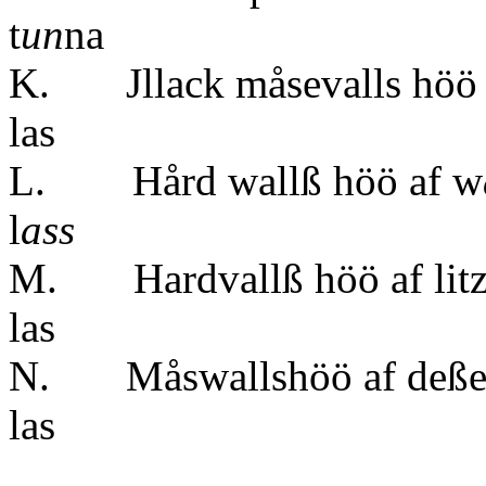
t
un
na
K. Jllack måsevalls höö p
las
L. Hård wallß höö af w
l
ass
M. Hardvallß höö 
las
N. Måswallshöö af de
las