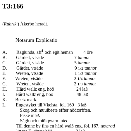
T3:166
(
Rubrik
:) Åkerbo heradt.
Notarum Explicatio
1
A. Raglunda, aff
och egit heman 4 öre
B. Gärdett, vtsäde 7 t
unno
r
C. Gärdett, vtsäde 5 t
unno
r
D. Gärdet, vtsäde 9
t
unno
r
1/2
E. Wreten, vtsäde 1
t
unno
r
1/2
F. Wreten, vtsäde 2
t
unno
r
1/4
G. Wreten, vtsäde 2
t
unno
r
1/8
H. Hård wallz eng, höö 24 laß
I. Hård wallz eng, höö 48 laß
K. Beetz mark.
L. Engestyket till Vkelsta, fol. 169 3 laß
Skog och muulbeete effter nödtorfften.
Fiske int
et
.
Sågh och miölqwarn int
et
.
Till denne by fins en hård walß eng, fol. 167, not
erad