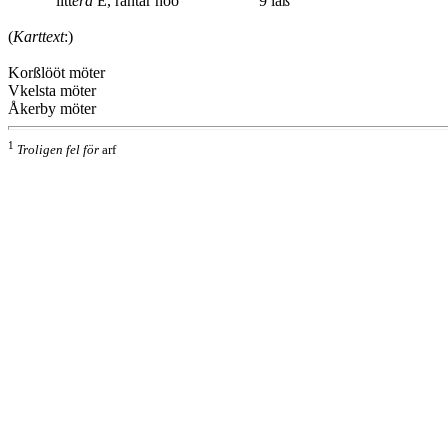
litt
era
E, räntar höö 9 laß
(
Karttext
:)
Korßlööt möter
Vkelsta möter
Åkerby möter
1
Troligen fel för
arf