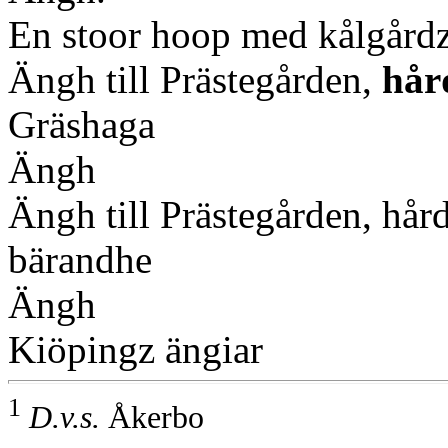
En stoor hoop med kålgårdz
Ängh till Prästegården,
hår
Gräshaga
Ängh
Ängh till Prästegården, hår
bärandhe
Ängh
Kiöpingz ängiar
1
D.v.s.
Åkerbo