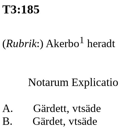
T3:185
1
(
Rubrik
:) Akerbo
heradt 
Notarum Explicatio
A. Gärdett, vts
B. Gärdet, vtsä