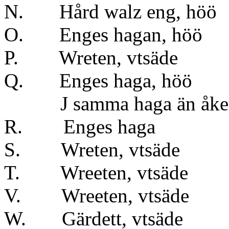
N. Hård walz eng, höö
O. Enges hagan
P. Wreten, vt
Q. Enges haga, h
J samma haga än å
R. Enges h
S. Wreten, vtsä
T. Wreeten, vt
V. Wreeten, vt
W. Gärdett, vts