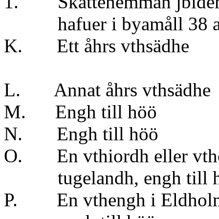
1. Skattehemman jbidem 
hafuer i byamåll 38 aln
K. Ett åhrs vt
} t
L. Annat åhrs v
M. Engh till hö
N. Engh till hö
O. En vthiordh eller vthe
tugelandh, engh til
P. En vthengh i Eldholme