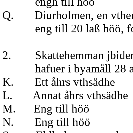
engh till höö
Q. Diurholmen, en vtheng
eng till 20 laß höö, fo
2. Skattehemman jbidem 
hafuer i byamåll 28 aln
K. Ett åhrs v
L. Annat åhrs v
M. Eng till hö
N. Eng till hö