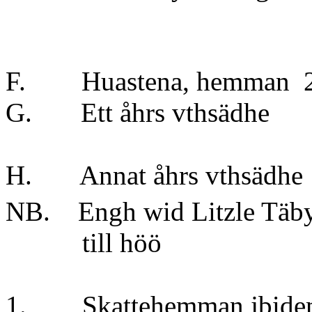
F. Huastena, hemman 2
G. Ett åhrs vt
} t
H. Annat åhrs v
NB. Engh wid Litzle Täby,
till höö
1. Skattehemman jbidem 