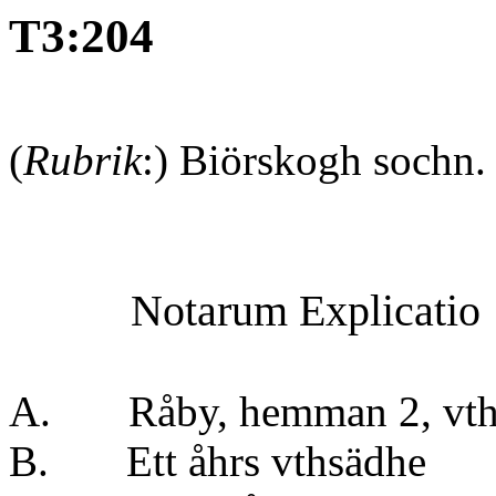
T3:204
(
Rubrik
:) Biörskogh sochn.
Notarum Explicatio
A. Råby, hemman 2, vth
B. Ett åhrs vt