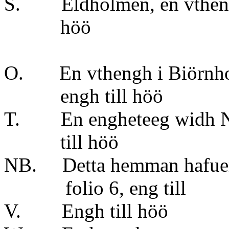
S. Eldholmen, en vthen
höö 8 laß,
O. En vthengh i Biörnhol
engh till höö
T. En engheteeg widh Nåb
till höö
NB. Detta hemman hafuer 1
folio 6, eng
V. Engh till hö