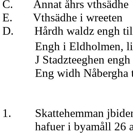
C. Annat åhrs vth
E. Vthsädhe i 
D. Hårdh waldz engh
Engh i Eldholmen, littera
J Stadzteeghen engh t
Eng widh Nåbergha t
1. Skattehemman jbidem 
hafuer i byamåll 26 aln