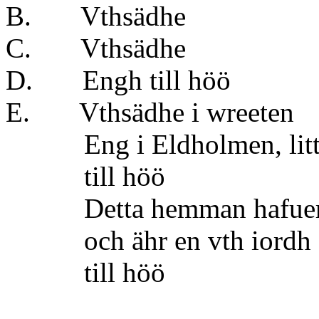
B. Vthsä
C. Vthsä
D. Engh till
E. Vthsädhe i 
Eng i Eldholmen, littera
till höö
Detta hemman hafuer 1 
och ähr en vth iordh el
till höö 15 