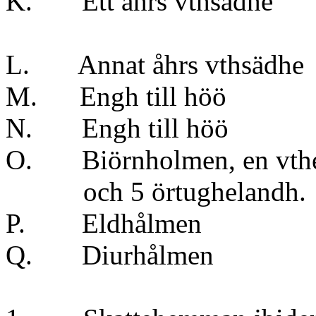
K. Ett åhrs vt
} tu
L. Annat åhrs v
M. Engh till
N. Engh till
O. Biörnholmen, en vthe
och 5 örtughelandh.
P. Eldhål
Q. Diurhå