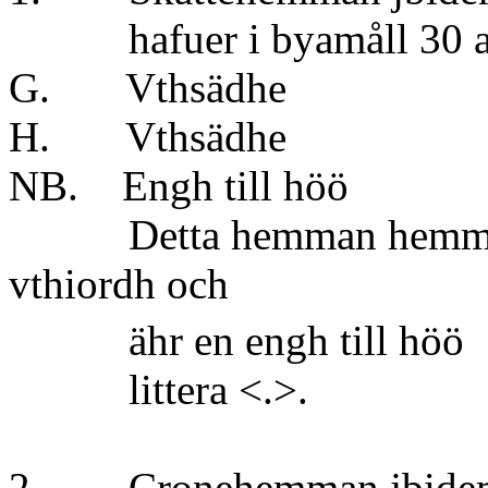
hafuer i byamåll 30 aln
G. Vthsä
H. Vthsädhe
NB. Engh till
Detta hemman hemman h
vthiordh och
ähr en engh till
littera <.>.
2. Cronehemman jbidem 