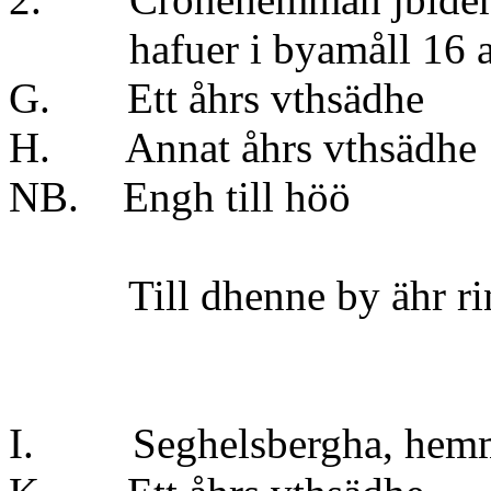
hafuer i byamåll 16 aln
G. Ett åhrs v
H. Annat åhrs vt
NB. Engh till
Till dhenne by ähr ring
I. Seghelsbergha, hem