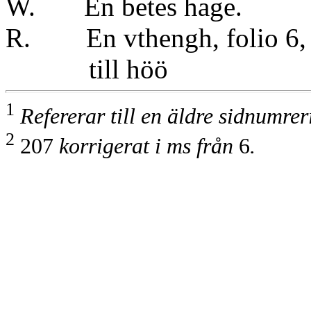
W. En betes hage.
R. En vthengh, folio 6,
till höö
1
Refererar till en äldre sidnumre
2
207
korrigerat i ms från
6
.