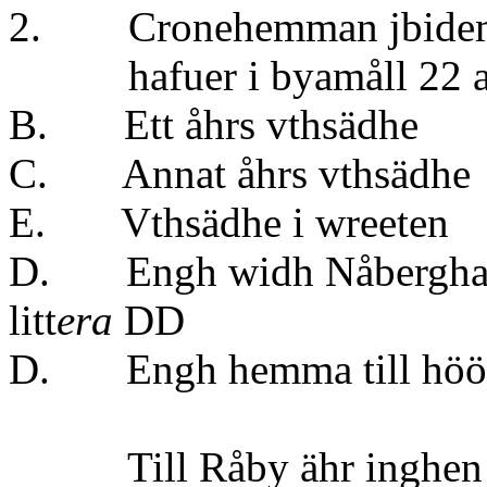
2. Cronehemman jbidem 1
hafuer i byamåll 22 aln
B. Ett åhrs v
C. Annat åhrs v
E. Vthsädhe i
D. Engh widh Nåbergha 
litt
era
DD
D. Engh hemma ti
Till Råby ähr inghen s