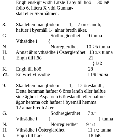
Engh enskijlt widh Litzle Täby till höö 30 laß
folio 6, littera X vthi Gunnar-
slätt eller Skarhålmen.
8. Skattehemman jbidem 1, 7 öreslandh,
hafuer i byemåll 14 alnar bredh åker.
G. Södhregierdhet 9 tunna
Vthsädhe i {
N. Norregierdhet 10
tunna
7/8
H. Annat åhrs vthsädhe i Östergierdhet 13
tunna
5/8
I. Engh till höö 21
} laß
K. Engh till höö 28
??.
En wret vthsädhe 1
t
unn
a
1/8
9. Skattehemman jbidem 1, 12 öreslandh,
Detta hemman hafuer 6 öres landh eller halfue
sine äghor i Aspa och 6 öreslandh eller halfue
ägor hemma och hafuer i byemåll hemma
12 alnar bredh åker.
G. Södhregierdhet 7
3/4
Vthsädhe i { } tunna
N. Norregierdhet 9
1/4
H. Vthsädhe i Östergiärdhet 11
tunna
1/2
I. Engh till höö 18 laß