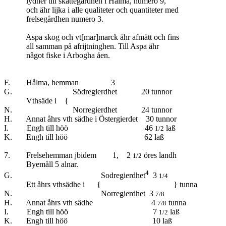
lydher till skattegårdhen i Hålma, numero 9,
och ähr lijka i alle qualiteter och quantiteter med
frelsegårdhen numero 3.
Aspa skog och vt[mar]marck ähr afmätt och fins
all samman på afrijtninghen. Till Aspa ähr
något fiske i Arbogha åen.
F. Hålma, hemman 3
G. Södregierdhet 20 tunnor
Vthsäde i {
N. Norregierdhet 24 tunnor
H. Annat åhrs vth sädhe i Östergierdet 30 tunnor
I. Engh till höö 46
laß
1/2
K. Engh till höö 62 laß
7. Frelsehemman jbidem 1, 2
öres landh
1/2
Byemåll 5 alnar.
4
G. Sodregierdhet
3
1/4
Ett åhrs vthsädhe i { } tunna
N. Norregierdhet 3
7/8
H. Annat åhrs vth sädhe 4
tunna
7/8
I. Engh till höö 7
laß
1/2
K. Engh till höö 10 laß