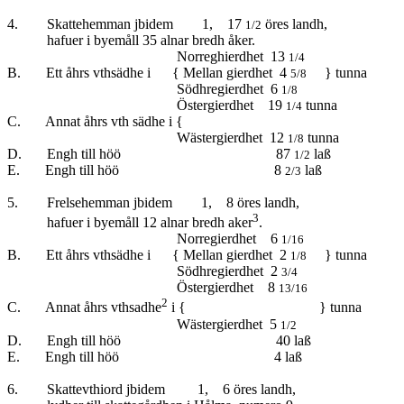
4. Skattehemman jbidem 1, 17
öres landh,
1/2
hafuer i byemåll 35 alnar bredh åker.
Norreghierdhet 13
1/4
B. Ett åhrs vthsädhe i { Mellan gierdhet 4
} tunna
5/8
Södhregierdhet 6
1/8
Östergierdhet 19
tunna
1/4
C. Annat åhrs vth sädhe i {
Wästergierdhet 12
tunna
1/8
D. Engh till höö 87
laß
1/2
E. Engh till höö 8
laß
2/3
5. Frelsehemman jbidem 1, 8 öres landh,
3
hafuer i byemåll 12 alnar bredh aker
.
Norregierdhet 6
1/16
B. Ett åhrs vthsädhe i { Mellan gierdhet 2
} tunna
1/8
Södhregierdhet 2
3/4
Östergierdhet 8
13/16
2
C. Annat åhrs vthsadhe
i { } tunna
Wästergierdhet 5
1/2
D. Engh till höö 40 laß
E. Engh till höö 4 laß
6. Skattevthiord jbidem 1, 6 öres landh,