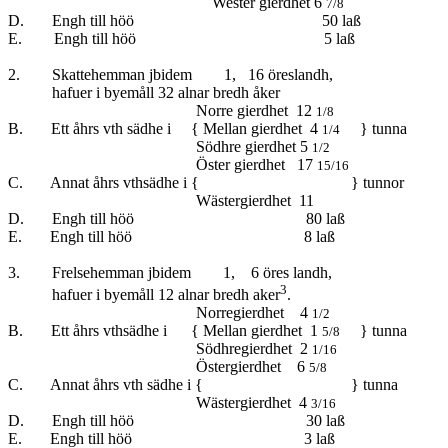
Wester gierdhet 6
7/8
D. Engh till höö 50 laß
E. Engh till höö 5 laß
2. Skattehemman jbidem 1, 16 öreslandh,
hafuer i byemåll 32 alnar bredh åker
Norre gierdhet 12
1/8
B. Ett åhrs vth sädhe i { Mellan gierdhet 4
} tunna
1/4
Södhre gierdhet 5
1/2
Öster gierdhet 17
15/16
C. Annat åhrs vthsädhe i { } tunnor
Wästergierdhet 11
D. Engh till höö 80 laß
E. Engh till höö 8 laß
3. Frelsehemman jbidem 1, 6 öres landh,
3
hafuer i byemåll 12 alnar bredh aker
.
Norregierdhet 4
1/2
B. Ett åhrs vthsädhe i { Mellan gierdhet 1
} tunna
5/8
Södhregierdhet 2
1/16
Östergierdhet 6
5/8
C. Annat åhrs vth sädhe i { } tunna
Wästergierdhet 4
3/16
D. Engh till höö 30 laß
E. Engh till höö 3 laß