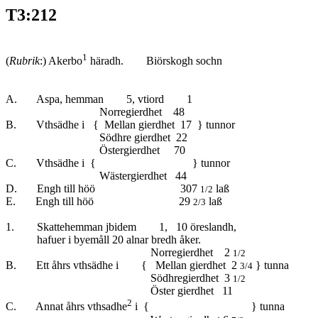
T3:212
1
(
Rubrik
:) Akerbo
häradh. Biörskogh sochn
A. Aspa, hemman 5, vtiord 1
Norregierdhet 48
B. Vthsädhe i { Mellan gierdhet 17 } tunnor
Södhre gierdhet 22
Östergierdhet 70
C. Vthsädhe i { } tunnor
Wästergierdhet 44
D. Engh till höö 307
laß
1/2
E. Engh till höö 29
laß
2/3
1. Skattehemman jbidem 1, 10 öreslandh,
hafuer i byemåll 20 alnar bredh åker.
Norregierdhet 2
1/2
B. Ett åhrs vthsädhe i { Mellan gierdhet 2
} tunna
3/4
Södhregierdhet 3
1/2
Öster gierdhet 11
2
C. Annat åhrs vthsadhe
i { } tunna