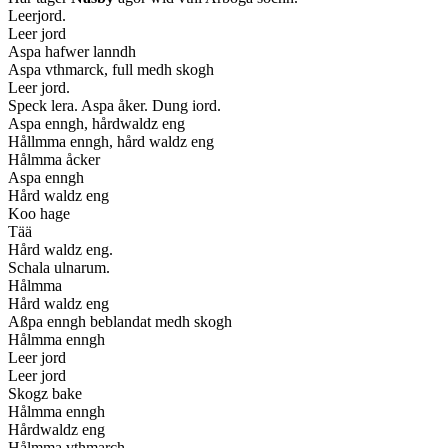
Leerjord.
Leer jord
Aspa hafwer lanndh
Aspa vthmarck, full medh skogh
Leer jord.
Speck lera. Aspa åker. Dung iord.
Aspa enngh, hårdwaldz eng
Hållmma enngh, hård waldz eng
Hålmma åcker
Aspa enngh
Hård waldz eng
Koo hage
Tää
Hård waldz eng.
Schala ulnarum.
Hålmma
Hård waldz eng
Aßpa enngh beblandat medh skogh
Hålmma enngh
Leer jord
Leer jord
Skogz bake
Hålmma enngh
Hårdwaldz eng
Hålmma vthmarch