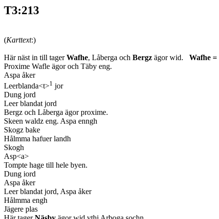
T3:213
(
Karttext
:)
Här näst in till tager
Wafhe
, Låberga och
Bergz
ägor wid.
Wafhe = V
Proxime Wafle ägor och Täby eng.
Aspa åker
1
Leerblanda<t>
jor
Dung jord
Leer blandat jord
Bergz och Låberga ägor proxime.
Skeen waldz eng. Aspa enngh
Skogz bake
Hålmma hafuer landh
Skogh
Asp<a>
Tompte hage till hele byen.
Dung iord
Aspa åker
Leer blandat jord, Aspa åker
Hålmma engh
Jägere plas
Här tager
Näsby
ägor wid vthi Arboga sochn.