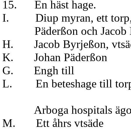
15. En häst hage.
I. Diup myran, ett torp, 
Päderßon och Jacob B
H. Jacob Byrjeßon, vts
K. Johan Päderßo
G. Engh till 
L. En beteshage till t
Arboga hospitals ägo
M. Ett åhrs vtsä