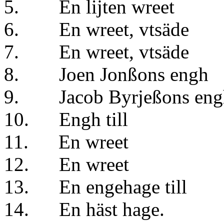
5. En lijten w
6. En wreet, vts
7. En wreet, vts
8. Joen Jonßons en
9. Jacob Byrjeßons en
10. Engh till
11. En wre
12. En wre
13. En engehage ti
14. En häst hage.