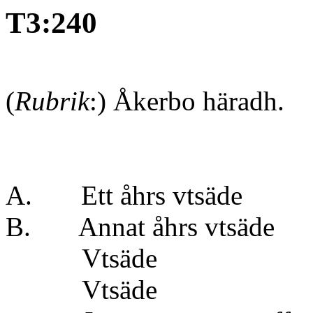
T3:240
(
Rubrik
:) Åkerbo häradh
A. Ett åhrs vtsäde
B. Annat åhrs vts
Vtsäde
Vtsäde