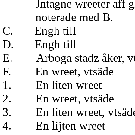
Jntagne wreeter aff giä
noterade med B.
C. Engh till 2
D. Engh till 
E. Arboga stadz åker, v
F. En wreet, vts
1. En liten wr
2. En wreet, vts
3. En liten wreet, v
4. En lijten w