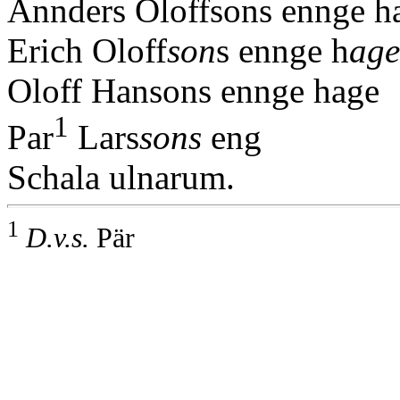
Annders Oloffsons ennge h
Erich Oloff
son
s ennge h
age
Oloff Hansons ennge hage
1
Par
Lars
sons
eng
Schala ulnarum.
1
D.v.s.
Pär