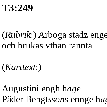
T3:249
(
Rubrik
:) Arboga stadz eng
och brukas vthan rännta
(
Karttext
:)
Augustini engh h
age
Päder Bengt
sson
s ennge h
a