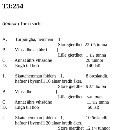
T3:254
(
Rubrik
:) Torpa sochn
A. Torpungha, hemman 3
Storegierdhet 22
tunna
1/8
B. Vthsädhe ett åhr i {
Lille gierdhet 1
tunna
1/2
C. Annat åhrs vthsädhe 26 tunnor
D. Engh till höö 140 laß
1. Skattehemman jbidem 1, 8 öreslandh,
hafuer i byemåll 16 alnar bredh åker.
Store gierdhet 9
t
unn
a
3/4
B. Vthsädhe i {
Lille gierdhet
t
unn
a
5/8
C. Annat åhrs vthsädhe 11
tunna
1/2
D. Engh till höö 60 laß
2. Skattehemman jbidem 1, 10 örslandh,
hafuer i byemåll 20 alnar bredh åker.
Store gierdhet 12
tunnor
1/4