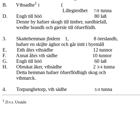
1
B. Vthsadhe
i {
Lillegierdhet
tunna
7/8
D. Engh till höö 80 laß
Denne by hafuer skogh till timber, suedhiefall,
wedhe brandh och giersle till öfuerflödh.
3. Skattehemman jbidem 1, 8 öreslandh,
hafuer en skijlte äghor och går intit i byemåll
E. Etth åhrs vthsädhe 12 tunnor
F. Annat åhrs vth sädhe 10 tunnor
G. Engh till höö 60 laß
H. Obrukat åker, vthsädhe 2
tunna
3/4
Detta hemman hafuer öfuerflödhigh skog och
vthmarck.
4. Torpunghetorp, vth sädhe
tunna
3/4
1
D.v.s.
Utsäde