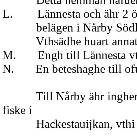
L. Lännesta och ähr 2 ör
belägen i Nårby Södhergie
Vthsädhe huart annat å
M. Engh till Lännesta vthi
N. En beteshaghe till of
Till Nårby ähr inghen s
fiske i
Hackestauijkan, vthi G