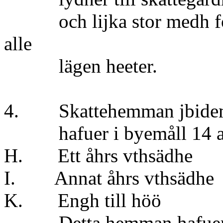
och lijka stor medh förs
alle
lägen heeter.
4. Skattehemman jbidem 
hafuer i byemåll 14 aln
H. Ett åhrs vthsä
I. Annat åhrs vthsä
K. Engh till höö
Detta hemman hafuer en