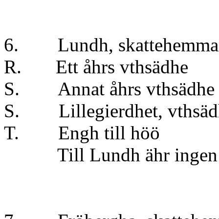
6. Lundh, skattehemman 
R. Ett åhrs vthsä
S. Annat åhrs vthsä
S. Lillegierdhet, vths
T. Engh till höö
Till Lundh ähr ingen sk