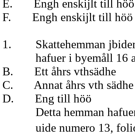
E. Engh enskijlt till 
F. Engh enskijlt till 
1. Skattehemman jbidem 1
hafuer i byemåll 16 aln
B. Ett åhrs vthsäd
C. Annat åhrs vth sä
D. Eng till höö 
Detta hemman hafuer tu
uide numero 13, folio