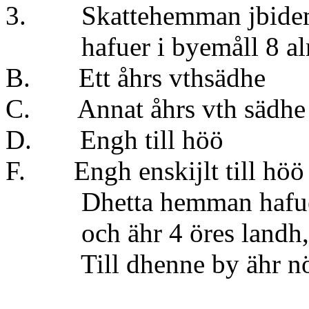
3. Skattehemman jbidem 1
hafuer i byemåll 8 alna
B. Ett åhrs vthsäd
C. Annat åhrs vth sä
D. Engh till höö
F. Engh enskijlt till 
Dhetta hemman hafuer e
och ähr 4 öres landh, u
Till dhenne by ähr nödh