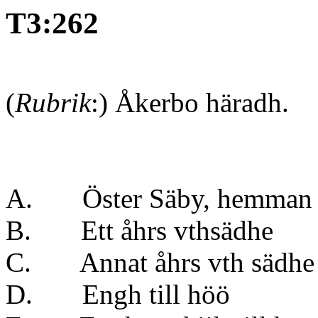
T3:262
(
Rubrik
:) Åkerbo häradh.
A. Öster Säby, hemm
B. Ett åhrs vthsäd
C. Annat åhrs vth sä
D. Engh till höö