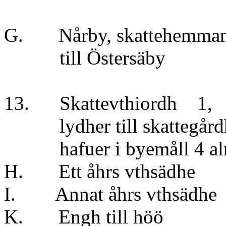
G. Nårby, skattehemman 
till Östersä
13. Skattevthiordh 1,
lydher till skattegårdh
hafuer i byemåll 4 alna
H. Ett åhrs vthsä
I. Annat åhrs vthsä
K. Engh till höö