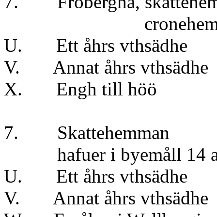
7. Fröbergha, skattehem
cronehem
U. Ett åhrs vthsädh
V. Annat åhrs vthsäd
X. Engh till höö
7. Skattehemman 1, 
hafuer i byemåll 14 aln
U. Ett åhrs vthsä
V. Annat åhrs vthsä