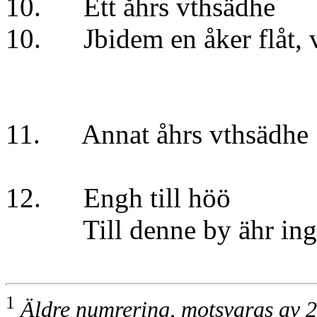
10. Ett åhrs v
10. Jbidem en åker fl
Store gie
11. Annat åhrs vthsäd
Lille gie
12. Engh till
Till denne by ähr in
1
Äldre numrering, motsvaras av 