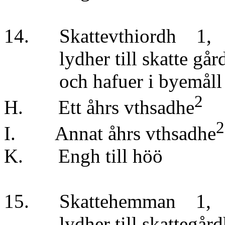
14. Skattevthiordh 1,
lydher till skatte gårdh
och hafuer i byemåll 8 
2
H. Ett åhrs vthsadhe
2
I. Annat åhrs vthsadhe
K. Engh till höö
15. Skattehemman 1, 
lydher till skattegårdhe