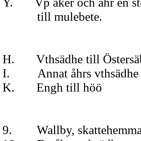
Y. Vp åker och ähr en st
till mulebete.
H. Vthsädhe till Öster
I. Annat åhrs vthsä
K. Engh till höö
9. Wallby, skattehe