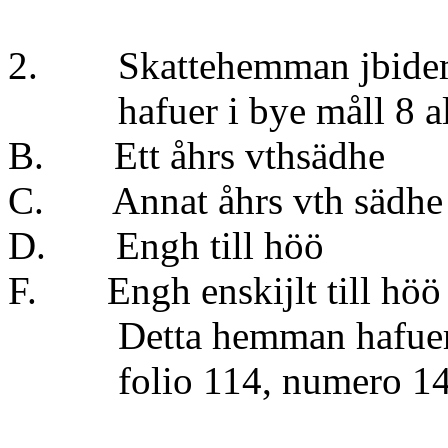
2. Skattehemman jbidem 1
hafuer i bye måll 8 aln
B. Ett åhrs vthsäd
C. Annat åhrs vth sä
D. Engh till höö
F. Engh enskijlt till 
Detta hemman hafuer 4 
folio 114, numero 14