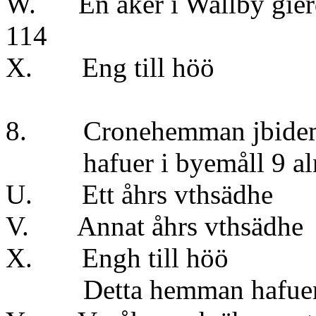
W. En åker i Wallby gier
114
X. Eng till höö
8. Cronehemman jbide
hafuer i byemåll 9 alna
U. Ett åhrs vthsä
V. Annat åhrs vthsä
X. Engh till höö
Detta hemman hafuer en