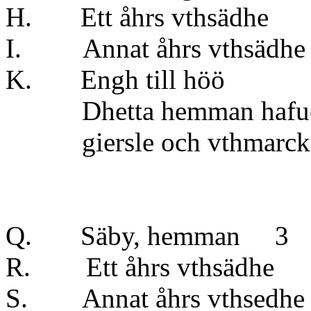
H. Ett åhrs vt
I. Annat åhrs vt
K. Engh till 
Dhetta hemman hafuer sk
giersle och vthmarck til
Q. Säby, hemman 3
R. Ett åhrs vt
S. Annat åhrs vt