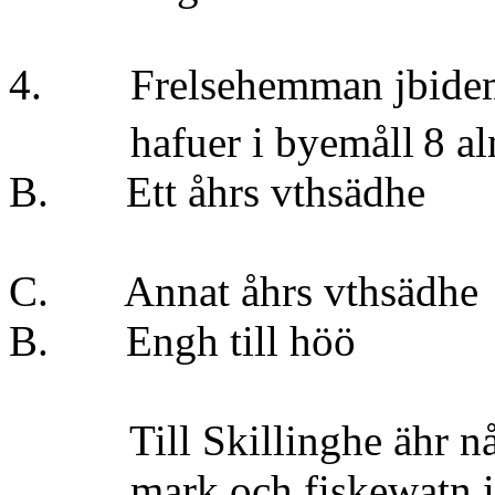
4. Frelsehemman jbidem 1
hafuer i byemåll
8 al
B. Ett åhrs vt
} t
C. Annat åhrs v
B. Engh till 
Till Skillinghe ähr någ
mark och fiskewatn i G