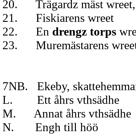
20. Trägardz mäst wreet
21. Fiskiarens wreet
22. En
drengz torps
w
23. Muremästaren
7NB. Ekeby, skattehemma
L. Ett åhrs vt
M. Annat åhrs vt
N. Engh till 