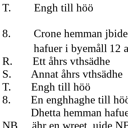
T. Engh till 
8. Crone hemman jbidem 
hafuer i byemåll
12 a
R. Ett åhrs vt
S. Annat åhrs v
T. Engh till 
8. En enghhaghe ti
Dhetta hemman hafuer e
NB ähr en wreet, uide NB