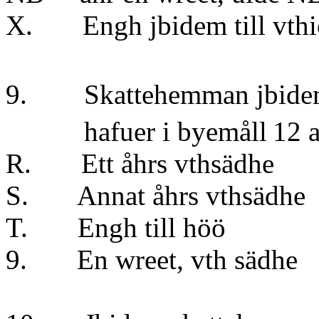
X. Engh jbidem till vthior
9. Skattehemman jbide
hafuer i byemåll
12 a
R. Ett åhrs vt
S. Annat åhrs v
T. Engh till 
9. En wreet, vt