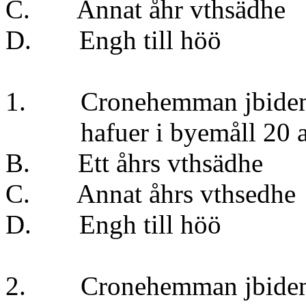
C. Annat åhr vt
D. Engh till 
1. Cronehemman jbidem 1
hafuer i byemåll 20 aln
B. Ett åhrs vt
C. Annat åhrs v
D. Engh till 
2. Cronehemman jbidem