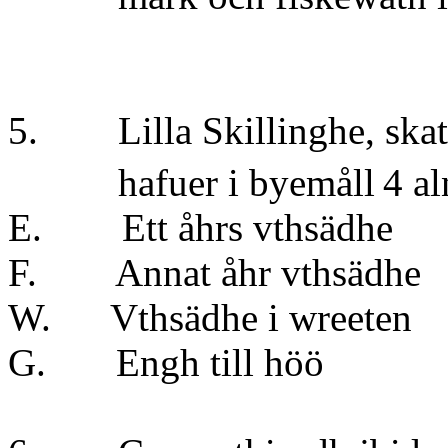
5. Lilla Skillinghe, ska
hafuer i byemåll
4 al
E. Ett åhrs vt
F. Annat åhr vt
W. Vthsädhe i 
G. Engh till 