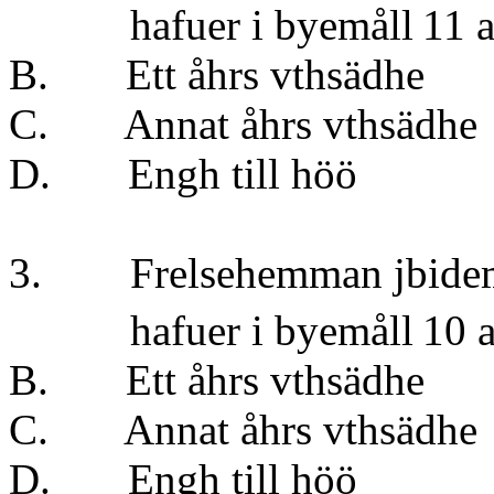
hafuer i byemåll
11 a
B. Ett åhrs vt
C. Annat åhrs vt
D. Engh till 
3. Frelsehemman jbidem 1
hafuer i byemåll
10 a
B. Ett åhrs vt
C. Annat åhrs v
D. Engh till 