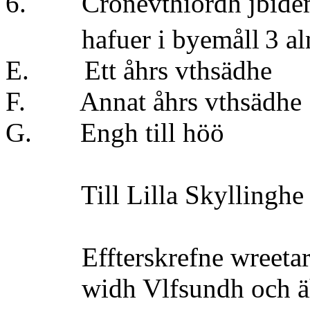
6. Cronevthiordh jbide
hafuer i byemåll
3 al
E. Ett åhrs vt
F. Annat åhrs vt
G. Engh till 
Till Lilla Skyllinghe f
Effterskrefne wreetar 
widh Vlfsundh och ähre