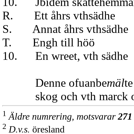
10. Jbidem skattehemma
R. Ett åhrs vt
S. Annat åhrs v
T. Engh till h
10. En wreet, vt
Denne ofuanbe
mäl
te
skog och vth marck och
1
Äldre numrering, motsvarar
271
2
D.v.s.
öresland