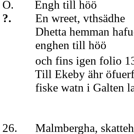
O. Engh till 
?.
En wreet, vt
Dhetta hemman hafuer e
enghen till 
och fins igen folio 1
Till Ekeby ähr öfuerföd
fiske watn i Galten la
26. Malmbergha, skatte