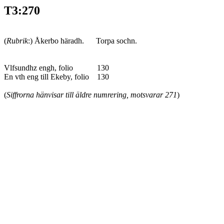
T3:270
(
Rubrik
:) Åkerbo häradh. Torpa sochn.
Vlfsundhz engh, folio 130
En vth eng till Ekeby, folio 130
(
Siffrorna hänvisar till äldre numrering, motsvarar 271
)