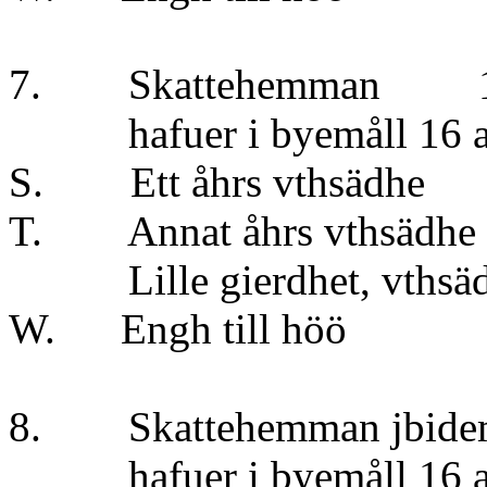
7. Skattehemman 
hafuer i byemåll 16 aln
S. Ett åhrs vt
T. Annat åhrs vt
Lille gierdhet, 
W. Engh till
8. Skattehemman jbid
hafuer i byemåll 16 aln