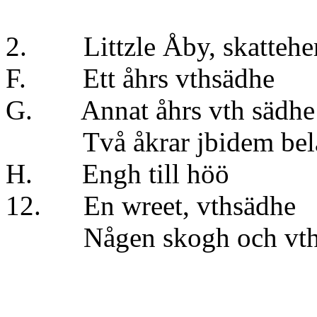
2. Littzle Åby, skatte
F. Ett åhrs vths
G. Annat åhrs vt
Två åkrar jbidem beläg
H. Engh till 
12. En wreet, vt
Någen skogh och vth