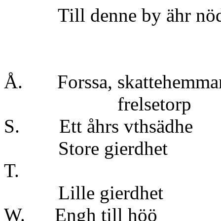
Till denne by ähr nödht
Å. Forssa, skattehem
frelsetor
S. Ett åhrs vth
Store gierd
T.
Lille gierd
W. Engh till h