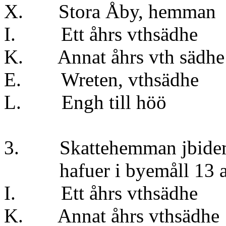
X. Stora Åby, hemman 
I. Ett åhrs vt
K. Annat åhrs vt
E. Wreten, vt
L. Engh till 
3. Skattehemman j
hafuer i byemåll 13 aln
I. Ett åhrs vth
K. Annat åhrs v