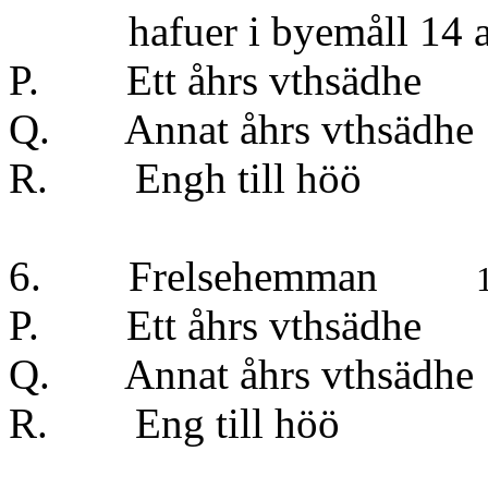
hafuer i byemåll 14 all
P. Ett åhrs vt
Q. Annat åhrs vt
R. Engh till 
6. Frelsehemman
P. Ett åhrs vt
Q. Annat åhrs vt
R. Eng till h