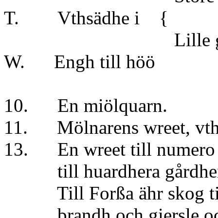
T. Vthsädhe 
Lille gie
W. Engh till 
10. En miölquarn.
11. Mölnarens wreet,
13. En wreet till numero 
till huardhera gårdh
Till Forßa ähr skog till 
brandh och giersle och v