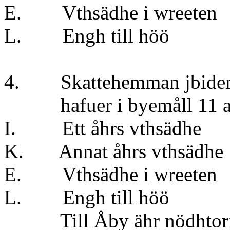
E. Vthsädhe i w
L. Engh till 
4. Skattehemman j
hafuer i byemåll 11 aln
I. Ett åhrs vths
K. Annat åhrs v
E. Vthsädhe i w
L. Engh till 
Till Åby ähr nödhtorfft