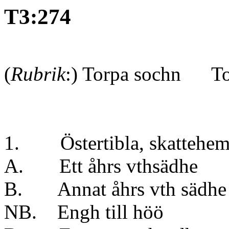
T3:274
(
Rubrik
:) Torpa sochn To
1. Östertibla, skatte
A. Ett åhrs vt
B. Annat åhrs vt
NB. Engh till 