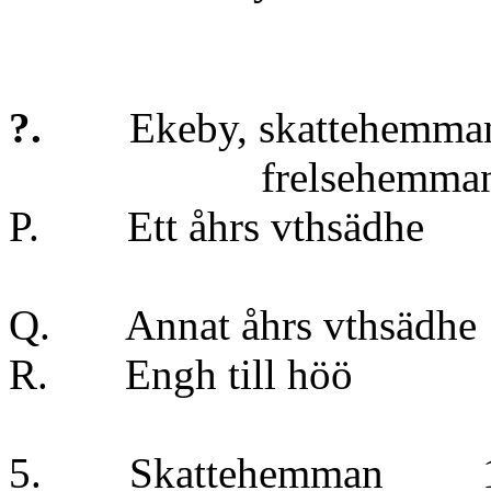
?.
Ekeby, skattehemm
frelsehemma
P. Ett åhrs vt
} tun
Q. Annat åhrs vt
R. Engh till 
5. Skattehemm