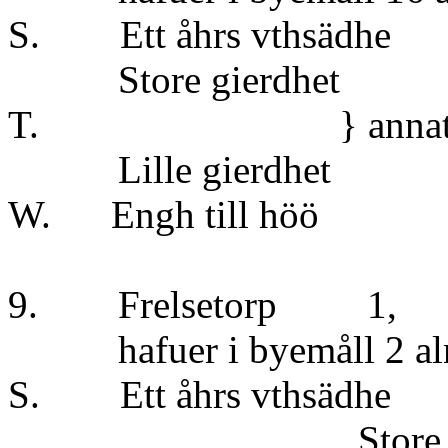
S. Ett åhrs vt
Store gier
T. } annat åhrs 
Lille gier
W. Engh till 
9. Frelsetorp 1
hafuer i byemåll 2 alna
S. Ett åhrs vt
Store gier