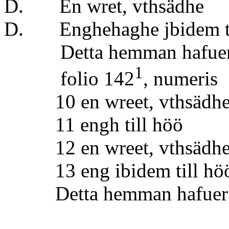
D. En wret, vt
D. Enghehaghe jbidem
Detta hemman hafuer nå
1
folio 142
, numeris
10 en wreet, vthsäd
11 engh till höö 
12 en wreet, vthsäd
13 eng ibidem till hö
Detta hemman hafuer ing