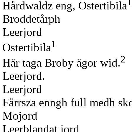
1
Hårdwaldz eng, Ostertibila
Broddetårph
Leerjord
1
Ostertibila
2
Här taga Broby ägor wid.
Leerjord.
Leerjord
Fårrsza enngh full medh sk
Mojord
Leerblandat jord