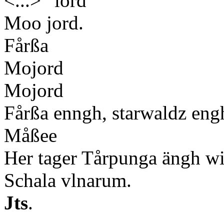
<...>
iord
Moo jord.
Fårßa
Mojord
Mojord
Fårßa enngh, starwaldz eng
Måßee
Her tager Tårpunga ängh wi
Schala vlnarum.
Jts
.