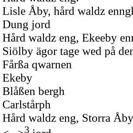
Lisle Åby, hård waldz enng
Dung jord
Hård waldz eng, Ekeeby e
Siölby ägor tage wed på de
Fårßa qwarnen
Ekeby
Blåßen bergh
Carlstårph
Hård waldz eng, Storra Åb
3