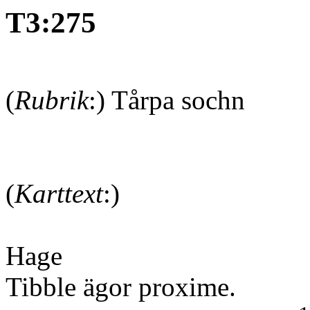
T3:275
(
Rubrik
:) Tårpa sochn
(
Karttext
:)
Hage
Tibble ägor
proxime.