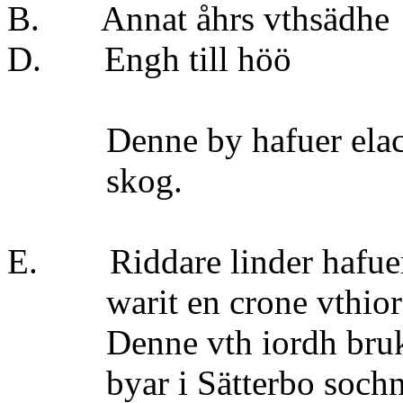
B. Annat åhrs vt
D. Engh till 
Denne by hafuer elack 
skog.
E. Riddare linder hafuer 
warit en crone vthiordh
Denne vth iordh brukas 
byar i Sätterbo sochn, s