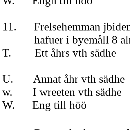
W. Engh till 
11. Frelsehemman jbi
hafuer i byemåll 8 alna
T. Ett åhrs vth sädhe
} t
U. Annat åhr vt
w. I wreeten vt
W. Eng till h