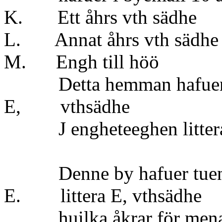
K. Ett åhrs vth
L. Annat åhrs vt
M. Engh till 
Detta hemman hafuer en å
E, vths
J engheteeghen littera 
Denne by hafuer tuenne å
E. littera E, vth
huilka åkrar för menas s