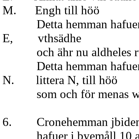
M. Engh till 
Detta hemman hafuer i Ri
E, vths
och ähr nu aldheles ruin
Detta hemman hafuer en
N. littera N, til
som och för menas wara 
6. Cronehemman jbid
hafuer i byemåll 10 aln