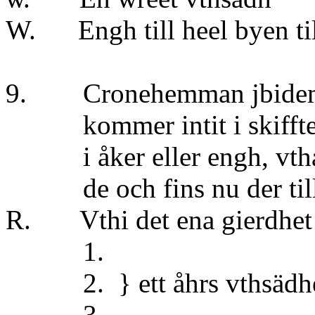
W. Engh till heel byen ti
9. Cronehemman jbid
kommer intit i skiffte
i åker eller engh, vthan
de och fins nu der till 
R. Vthi det ena gierdhet äh
1. 
2. } ett åhrs vthsäd
3. 