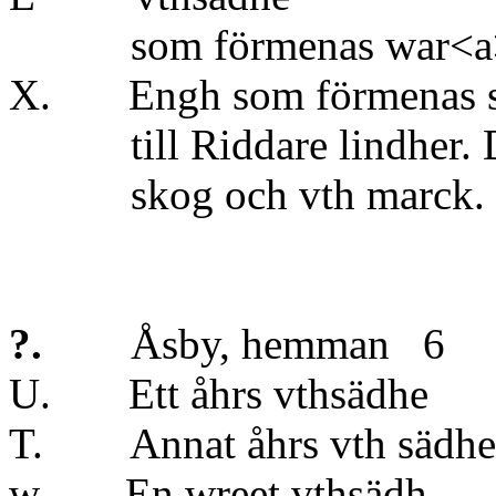
som förmenas war<a> v
X. Engh som förmenas ska
till Riddare lindher. Det
skog och vth marck.
?.
Åsby, hemman 6
U. Ett åhrs vth
T. Annat åhrs vt
w. En wreet v