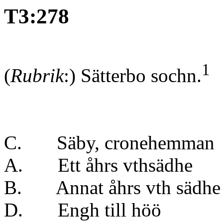
T3:278
1
(
Rubrik
:) Sätterbo sochn.
C. Säby, cronehemman
A. Ett åhrs vth
B. Annat åhrs vt
D. Engh till h