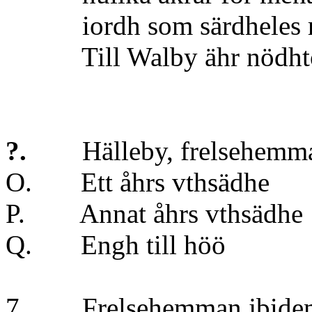
iordh som särdheles rent
Till Walby ähr nödhtorf
?.
Hälleby, frelsehemm
O. Ett åhrs vth
P. Annat åhrs vt
Q. Engh till 
7. Frelsehemman jbi