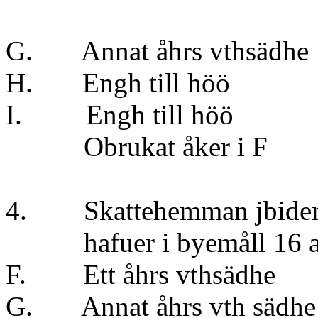
} t
G. Annat åhrs vt
H. Engh till 
I. Engh till 
Obrukat åker
4. Skattehemman jbid
hafuer i byemåll 16 aln
F. Ett åhrs vt
G. Annat åhrs vt