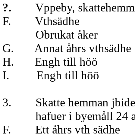
?.
Vppeby, skattehemm
F. Vthsädh
Obrukat åk
G. Annat åhrs vt
H. Engh till 
I. Engh till h
3. Skatte hemman jbi
hafuer i byemåll 24 aln
F. Ett åhrs vth