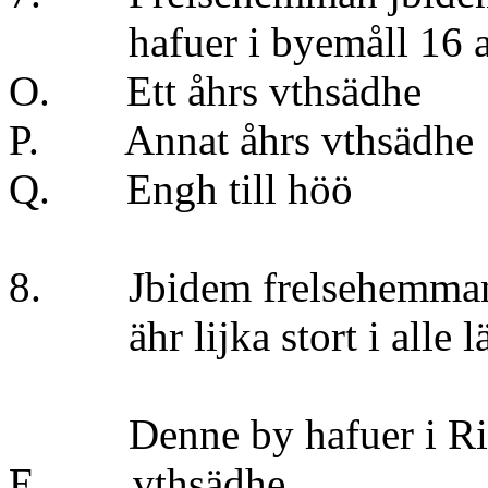
hafuer i byemåll 16 aln
O. Ett åhrs vt
P. Annat åhrs vt
Q. Engh till 
8. Jbidem frelsehem
ähr lijka stort i alle l
Denne by hafuer i Riddar
E vthsädhe