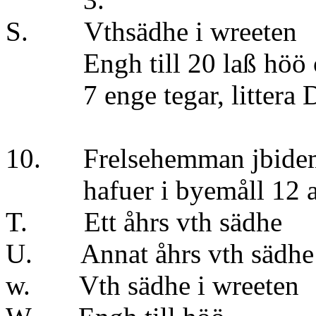
S. Vthsädhe i wre
Engh till 20 laß höö o
7 enge tegar, litt
10. Frelsehemman jbi
hafuer i byemåll 12 aln
T. Ett åhrs vth sädhe
U. Annat åhrs vt
w. Vth sädhe i 