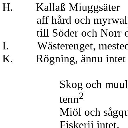
H. Kallaß Miugg
aff hård och myrwall t
till Söder och Norr d
I. Wästerenget, mestede
K. Rögning, ännu intet 
Skog och muulbeete 
2
tenn
Miöl och sågquaren
Fiskerij intet.