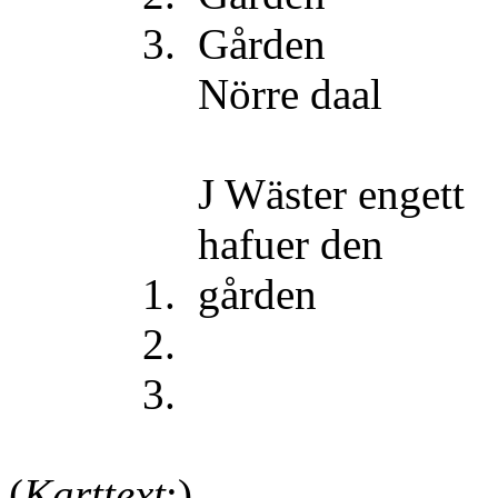
3. Gårde
Nörre daa
J Wäster engett
hafuer den
1. gården 18
2. 1
3. 
(
Karttext
:)