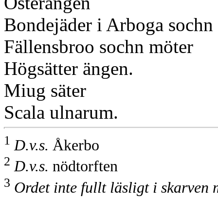
Österängen
Bondejäder i Arboga sochn
Fällensbroo sochn möter
Högsätter ängen.
Miug säter
Scala ulnarum.
1
D.v.s.
Åkerbo
2
D.v.s.
nödtorften
3
Ordet inte fullt läsligt i skarven