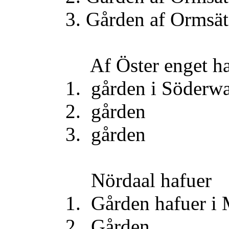
3. Gården af Ormsä
Af Öster enget hafu
1. gården i Söd
2. gårde
3. gårde
Nördaal haf
1. Gården hafuer i Miu
2. Gårde