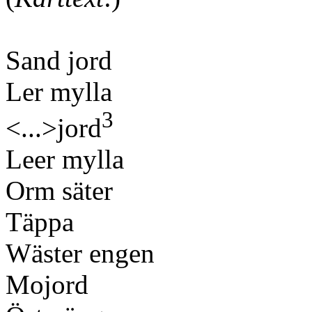
Sand jord
Ler mylla
3
<...>jord
Leer mylla
Orm säter
Täppa
Wäster engen
Mojord