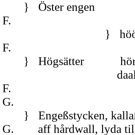
} Öster engen
F.
} höö 
F.
} Högsätter höra til
daal till
F.
G.
} Engeßstycken, kallaß
G. aff hårdwall, lyda til