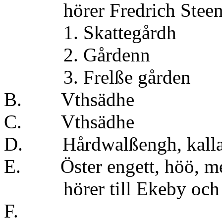
hörer Fredrich Steenbo
1. Skattegå
2. Gården
3. Frelße g
B. Vthsädhe
C. Vthsädh
D.
Hårdwalßengh, kall
E. Öster engett, höö, m
hörer till Ekeby och 
F.