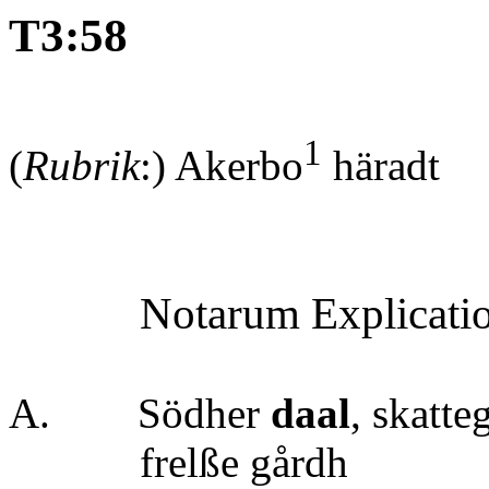
T3:58
1
(
Rubrik
:) Akerbo
häradt 
Notarum Explica
A.
Södher
daal
, ska
frelße g