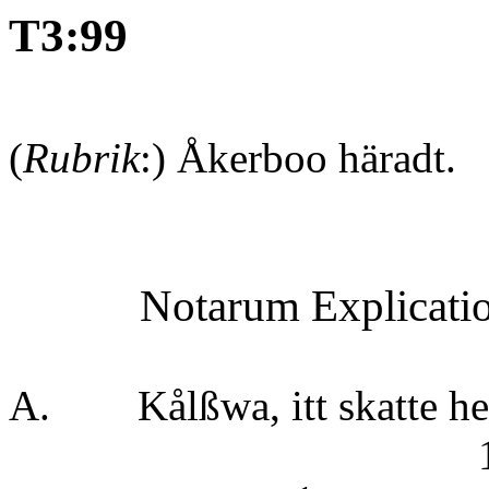
T3:99
(
Rubrik
:) Åkerboo häradt.
Notarum Explica
A. Kålßwa, itt skatte 
16 ö