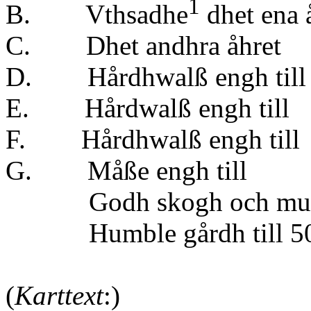
1
B. Vthsadhe
dhet en
C. Dhet andhra
D. Hårdhwalß engh till
E. Hårdwalß engh till
F. Hårdhwalß engh till
G. Måße engh 
Godh skogh och mule
Humble gårdh till 50 
(
Karttext
:)