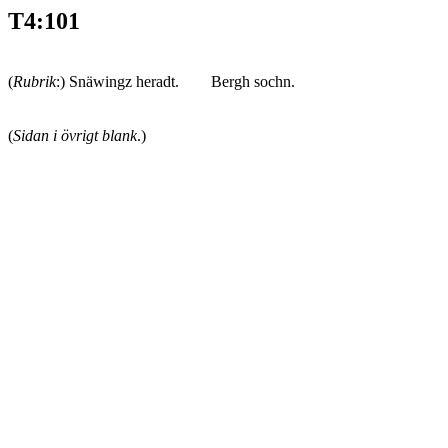
T4:101
(
Rubrik
:) Snäwingz heradt. Bergh sochn.
(
Sidan i övrigt blank
.)